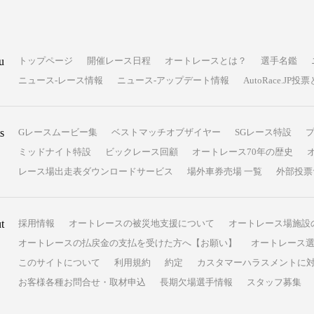
u
トップページ
開催レース日程
オートレースとは？
選手名鑑
ニュース-レース情報
ニュース-アップデート情報
AutoRace.J
s
Gレースムービー集
ベストマッチオブザイヤー
SGレース特設
ミッドナイト特設
ビックレース回顧
オートレース70年の歴史
レース場出走表ダウンロードサービス
場外車券売場 一覧
外部投票
t
採用情報
オートレースの被災地支援について
オートレース場施設
オートレースの払戻金の支払を受けた方へ【お願い】
オートレース選
このサイトについて
利用規約
約定
カスタマーハラスメントに
お客様各種お問合せ・取材申込
長期欠場選手情報
スタッフ募集