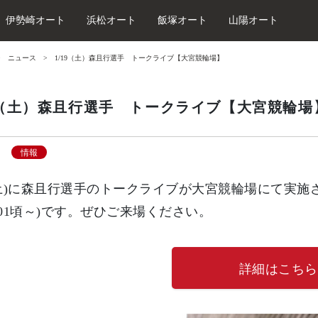
伊勢崎オート
浜松オート
飯塚オート
山陽オート
ニュース
1/19（土）森且行選手 トークライブ【大宮競輪場】
19（土）森且行選手 トークライブ【大宮競輪場
情報
9(土)に森且行選手のトークライブが大宮競輪場にて実施され
4:01頃～)です。ぜひご来場ください。
詳細はこちら