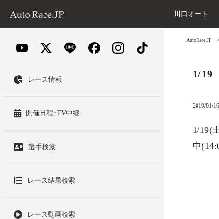
川口オート
AutoRace.JP
1/
レース情報
2019/01/16
開催日程･TV中継
1/1
中(1
選手検索
レース結果検索
レース動画検索