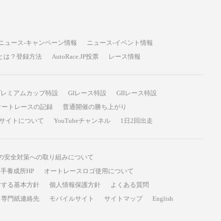
ニュース-キャンペーン情報
ニュース-イベント情報
P投票とは？登録方法
AutoRace.JP投票
レース情報
プレミアムカップ特設
GIレース特設
GIIレース特設
オートレースの記録
普通開催の勝ち上がり
サイトについて
YouTubeチャンネル
1日2回出走
の安全対策への取り組みについて
手養成所HP
オートレースロゴ使用について
対する基本方針
個人情報保護方針
よくある質問
専門紙連絡先
モバイルサイト
サイトマップ
English