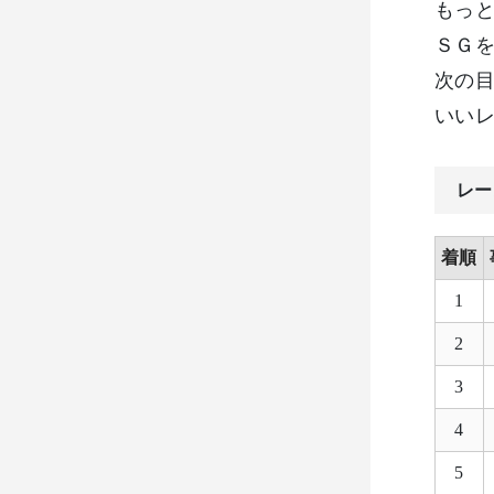
もっ
ＳＧ
次の
いい
レー
着順
1
2
3
4
5