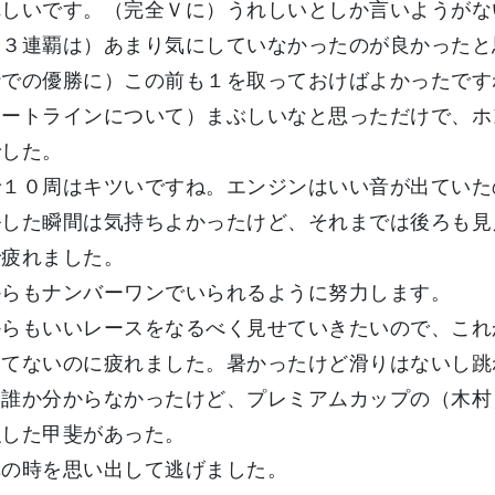
しいです。（完全Ｖに）うれしいとしか言いようがな
会３連覇は）あまり気にしていなかったのが良かったと
枠での優勝に）この前も１を取っておけばよかったです
タートラインについて）まぶしいなと思っただけで、ホ
でした。
で１０周はキツいですね。エンジンはいい音が出ていた
ルした瞬間は気持ちよかったけど、それまでは後ろも見
で疲れました。
からもナンバーワンでいられるように努力します。
からもいいレースをなるべく見せていきたいので、これ
してないのに疲れました。暑かったけど滑りはないし跳
は誰か分からなかったけど、プレミアムカップの（木村
強した甲斐があった。
車の時を思い出して逃げました。