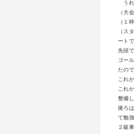
うれ
（大
（１
（ス
ート
先頭
ゴー
たの
これ
これ
整備
後ろ
て勉
２級