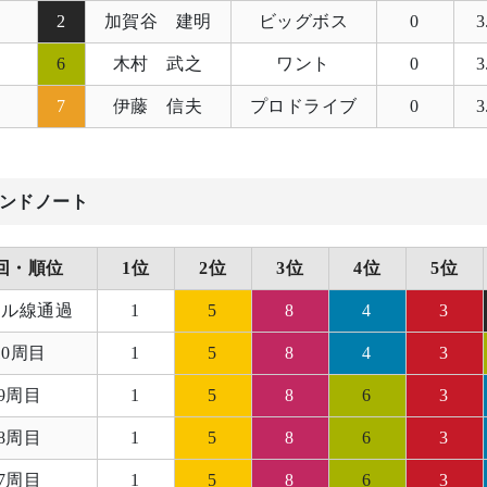
2
加賀谷 建明
ビッグボス
0
3
6
木村 武之
ワント
0
3
7
伊藤 信夫
プロドライブ
0
3
ンドノート
回・順位
1位
2位
3位
4位
5位
ール線通過
1
5
8
4
3
10周目
1
5
8
4
3
9周目
1
5
8
6
3
8周目
1
5
8
6
3
7周目
1
5
8
6
3