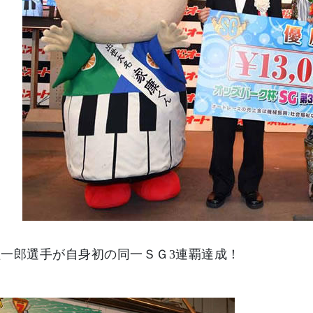
一郎選手が自身初の同一ＳＧ3連覇達成！