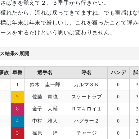
とさばきを覚えて２、３番手から行きたい。
を獲れたから、流れは戻ってきてますね。でも実感はな
目標は年末は年末で厳しいし、これを獲ったことで弾み
レースをするだけという思いは変わりません。
ス結果&展開
事故
車番
選手名
呼名
ハンデ
試
1
鈴木 圭一郎
カルマ３Ｋ
0
3
5
佐藤 貴也
スケートラブ
0
3
8
金子 大輔
Ｒマキロイ１
0
3
4
中村 雅人
ハグラー２
0
3
3
篠原 睦
チャージ
0
3