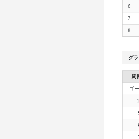
6
7
8
グラ
周
ゴ