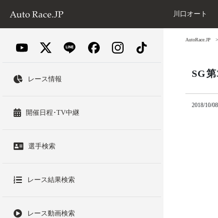
川口オート
AutoRace.JP
SG
レース情報
2018/10/08
開催日程･TV中継
選手検索
レース結果検索
レース動画検索