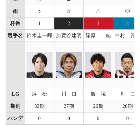
雨
○
☆
△
◎
枠番
1
2
3
4
選手名
鈴木圭一郎
加賀谷建明
篠原 睦
中村 雅
LG
浜 松
川 口
飯 塚
川 口
期別
32期
27期
26期
28期
ハンデ
0
0
0
0