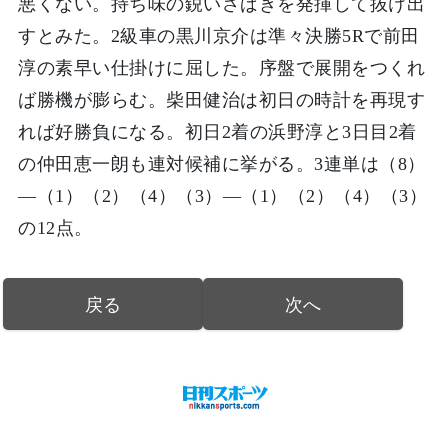
悪くない。持ち味の鋭いさばきを発揮して抜け出
すとみた。2級車の黒川京介は準々決勝5Rで前田
淳の素早い仕掛けに屈した。序盤で展開をつくれ
ば勝機が膨らむ。柴田健治は初日の時計を再現す
れば好勝負になる。初日2着の浜野淳と3日目2着
の仲田恵一朗も連対候補に挙がる。3連単は（8）
―（1）（2）（4）（3）―（1）（2）（4）（3）
の12点。
戻る
次へ