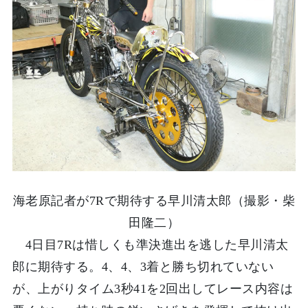
海老原記者が7Rで期待する早川清太郎（撮影・柴
田隆二）
4日目7Rは惜しくも準決進出を逃した早川清太
郎に期待する。4、4、3着と勝ち切れていない
が、上がりタイム3秒41を2回出してレース内容は