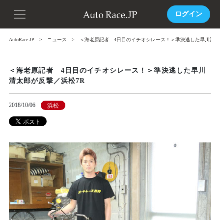
ログイン
AutoRace.JP
ニュース
＜海老原記者 4日目のイチオシレース！＞準決逃した早川清太
＜海老原記者 4日目のイチオシレース！＞準決逃した早川
清太郎が反撃／浜松7R
2018/10/06
浜松