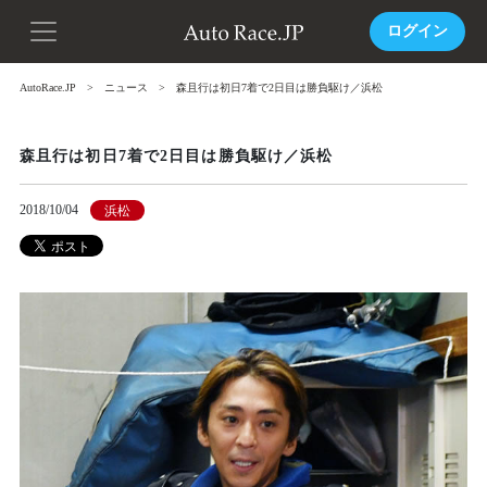
ログイン
AutoRace.JP
ニュース
森且行は初日7着で2日目は勝負駆け／浜松
森且行は初日7着で2日目は勝負駆け／浜松
2018/10/04
浜松