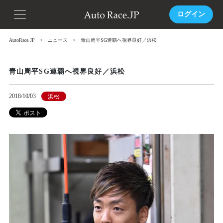
ログイン
AutoRace.JP
ニュース
青山周平SG連覇へ視界良好／浜松
青山周平SG連覇へ視界良好／浜松
2018/10/03
浜松