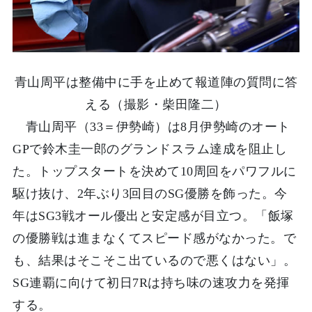
青山周平は整備中に手を止めて報道陣の質問に答
える（撮影・柴田隆二）
青山周平（33＝伊勢崎）は8月伊勢崎のオート
GPで鈴木圭一郎のグランドスラム達成を阻止し
た。トップスタートを決めて10周回をパワフルに
駆け抜け、2年ぶり3回目のSG優勝を飾った。今
年はSG3戦オール優出と安定感が目立つ。「飯塚
の優勝戦は進まなくてスピード感がなかった。で
も、結果はそこそこ出ているので悪くはない」。
SG連覇に向けて初日7Rは持ち味の速攻力を発揮
する。