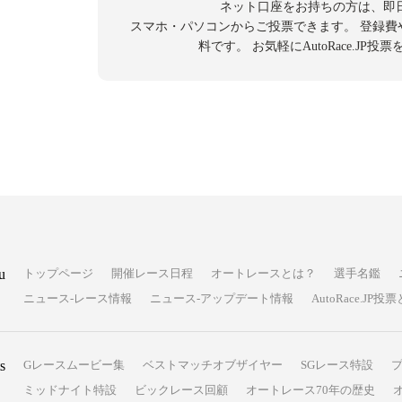
ネット口座をお持ちの方は、即
スマホ・パソコンからご投票できます。
登録費
料です。
お気軽にAutoRace.JP
u
トップページ
開催レース日程
オートレースとは？
選手名鑑
ニュース-レース情報
ニュース-アップデート情報
AutoRace.J
s
Gレースムービー集
ベストマッチオブザイヤー
SGレース特設
ミッドナイト特設
ビックレース回顧
オートレース70年の歴史