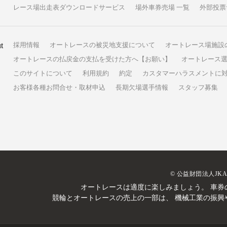
レース場出走表ダウンロードサービス
場外車券売場 一覧
外部投票
t
採用情報
オートレースの被災地支援について
オートレース場施設
オートレースの払戻金の支払を受けた方へ【お願い】
オートレース選
このサイトについて
利用規約
約定
カスタマーハラスメントに
お客様各種お問合せ・取材申込
長期欠場選手情報
スタッフ募集
© 公益財団法人JK
オートレースは適度に楽しみましょう。
車券
競輪とオートレースの売上の一部は、
機械工業の振興