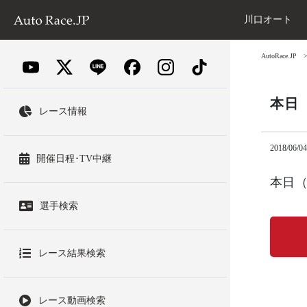
川口オート
AutoRace.JP
本日
レース情報
2018/06/04
開催日程･TV中継
本日（
選手検索
レース結果検索
レース動画検索