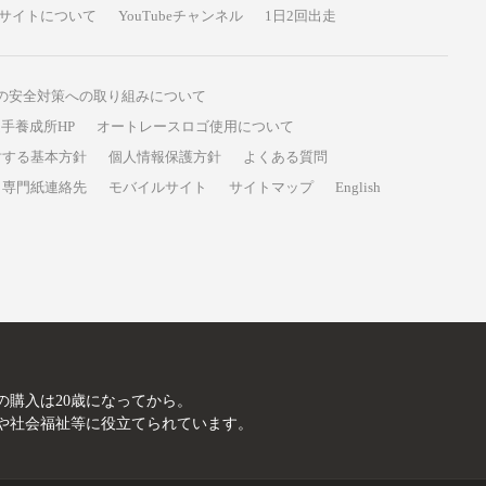
サイトについて
YouTubeチャンネル
1日2回出走
の安全対策への取り組みについて
手養成所HP
オートレースロゴ使用について
対する基本方針
個人情報保護方針
よくある質問
専門紙連絡先
モバイルサイト
サイトマップ
English
A
の購入は20歳になってから。
や社会福祉等に役立てられています。