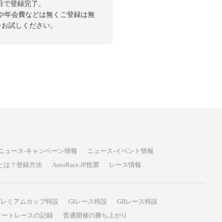
日で登録完了。
や年会費などは無くご登録は無
投票をお試しください。
ニュース-キャンペーン情報
ニュース-イベント情報
P投票とは？登録方法
AutoRace.JP投票
レース情報
プレミアムカップ特設
GIレース特設
GIIレース特設
オートレースの記録
普通開催の勝ち上がり