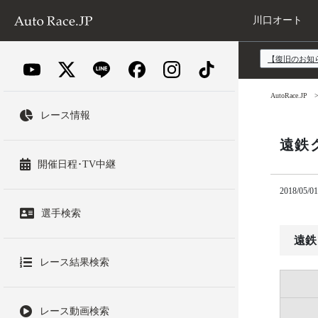
川口オート
【復旧のお知
AutoRace.JP
レース情報
遠鉄
開催日程･TV中継
2018/05/01
選手検索
遠鉄
レース結果検索
レース動画検索