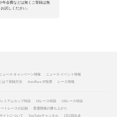
や年会費などは無くご登録は無
投票をお試しください。
ニュース-キャンペーン情報
ニュース-イベント情報
P投票とは？登録方法
AutoRace.JP投票
レース情報
プレミアムカップ特設
GIレース特設
GIIレース特設
オートレースの記録
普通開催の勝ち上がり
サイトについて
YouTubeチャンネル
1日2回出走