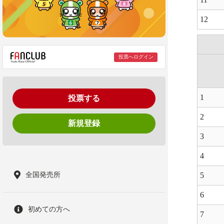
12
投票へログイン
1
投票する
2
新規登録
3
4
全国発売所
5
6
初めての方へ
7