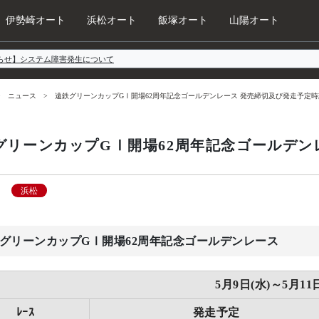
伊勢崎オート
浜松オート
飯塚オート
山陽オート
らせ】システム障害発生について
ニュース
遠鉄グリーンカップGⅠ開場62周年記念ゴールデンレース 発売締切及び発走予定時
グリーンカップGⅠ開場62周年記念ゴールデン
浜松
グリーンカップGⅠ開場62周年記念ゴールデンレース
5月9日(水)～5月11
ﾚｰｽ
発走予定