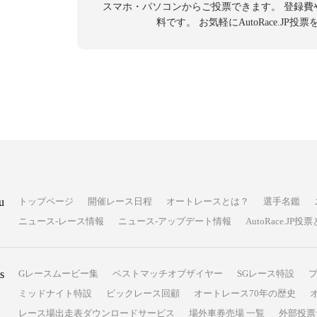
スマホ・パソコンからご投票できます。
登録費
料です。
お気軽にAutoRace.JP
u
トップページ
開催レース日程
オートレースとは？
選手名鑑
ニュース-レース情報
ニュース-アップデート情報
AutoRace.J
s
Gレースムービー集
ベストマッチオブザイヤー
SGレース特設
ミッドナイト特設
ビックレース回顧
オートレース70年の歴史
レース場出走表ダウンロードサービス
場外車券売場 一覧
外部投票