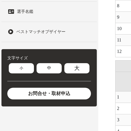
8
選手名鑑
9
10
ベストマッチオブザイヤー
11
12
文字サイズ
大
中
小
お問合せ・取材申込
1
2
3