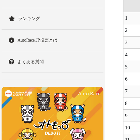
1
ランキング
2
AutoRace.JP投票とは
3
4
よくある質問
5
6
7
8
9
10
11