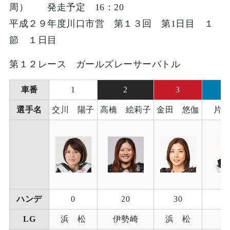
周） 発走予定 16：20
平成２９年度川口市営 第１３回 第1日目 １
節 １日目
第１２レース ガールズレーサーバトル
車番
1
2
3
選手名
交川 陽子
高橋 絵莉子
金田 悠伽
片
ハンデ
0
20
30
LG
浜 松
伊勢崎
浜 松