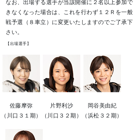
なお、出場する選手が当該開催に２名以上参加で
きなくなった場合は、これを行わず１２Ｒを一般
戦予選（８車立）に変更いたしますのでご了承下
さい。
【出場選手】
佐藤摩弥
片野利沙
岡谷美由紀
（川口３１期）
（川口３２期）
（浜松３２期）