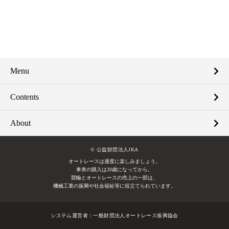
Menu
Contents
About
© 公益財団法人JKA
オートレースは適度に楽しみましょう。
車券の購入は20歳になってから。
競輪とオートレースの売上の一部は、
機械工業の振興や社会福祉等に役立てられています。
システム運営者：
一般財団法人オートレース振興協会