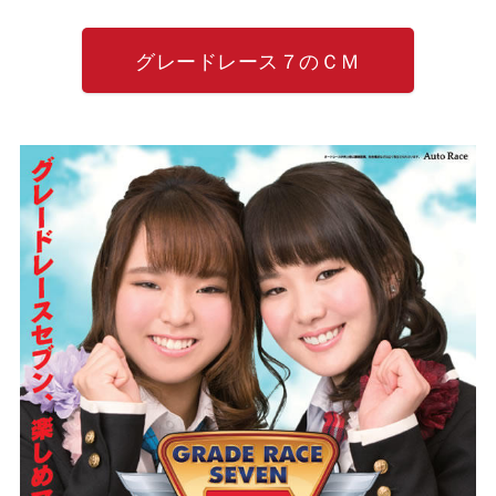
グレードレース７のＣＭ