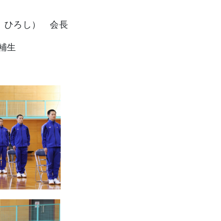
ひろし） 会長
補生