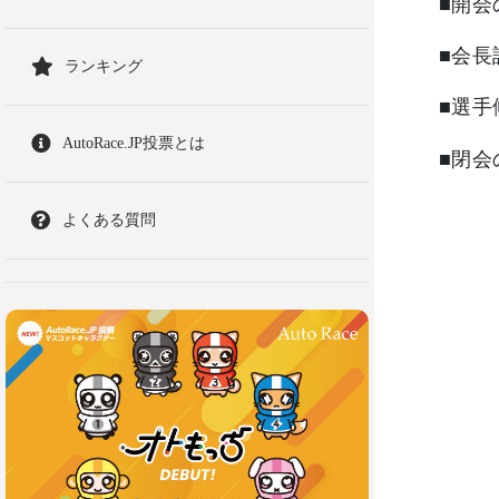
■開会
■会
ランキング
■選
AutoRace.JP投票とは
■閉会
よくある質問