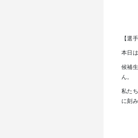
【選
本日
候補
ん。
私た
に刻