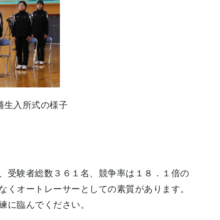
補生入所式の様子
、受験者総数３６１名、競争率は１８．１倍の
なくオートレーサーとしての素質があります。
練に臨んでください。