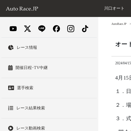
川口オート
AutoRace.JP
オー
レース情報
2024/04/15
開催日程･TV中継
4月1
選手検索
１．
２．
レース結果検索
３．
レース動画検索