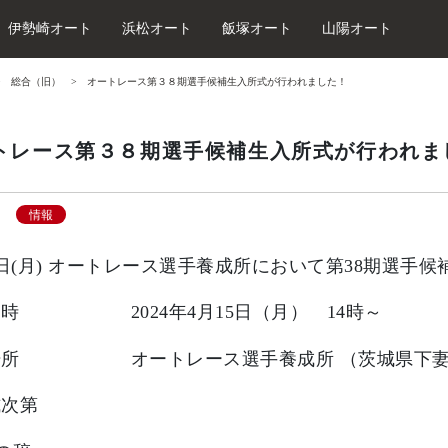
伊勢崎オート
浜松オート
飯塚オート
山陽オート
総合（旧）
オートレース第３８期選手候補生入所式が行われました！
トレース第３８期選手候補生入所式が行われま
情報
5日(月) オートレース選手養成所において第38期選手
日時 2024年4月15日（月） 14時～
場所 オートレース選手養成所 （茨城県下妻市
式次第