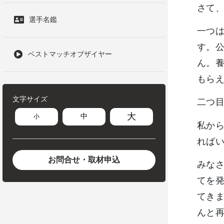
さて
選手名鑑
一つ
す。
ベストマッチオブザイヤー
ん。
もら
文字サイズ
二つ
大
中
小
私か
れば
お問合せ・取材申込
みな
てを
てき
んと