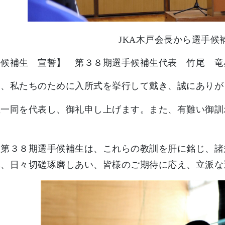
JKA木戸会長から選手候
手候補生 宣誓】 第３８期選手候補生代表 竹尾 竜
は、私たちのために入所式を挙行して戴き、誠にありが
生一同を代表し、御礼申し上げます。また、有難い御訓
ち第３８期選手候補生は、これらの教訓を肝に銘じ、諸
み、日々切磋琢磨しあい、皆様のご期待に応え、立派な