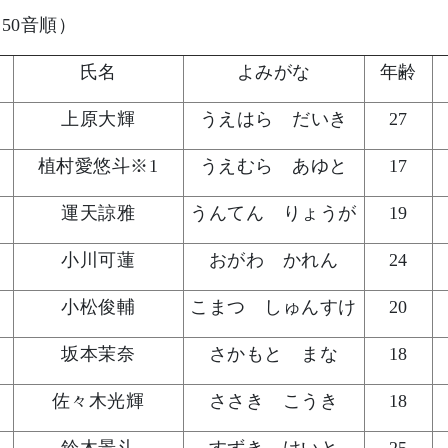
（50音順）
氏名
よみがな
年齢
上原大輝
うえはら だいき
27
植村愛悠斗※1
うえむら あゆと
17
運天諒雅
うんてん りょうが
19
小川可蓮
おがわ かれん
24
小松俊輔
こまつ しゅんすけ
20
坂本茉奈
さかもと まな
18
佐々木光輝
ささき こうき
18