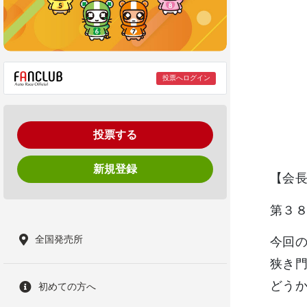
投票へログイン
投票する
新規登録
【会
第３
全国発売所
今回
狭き
どう
初めての方へ