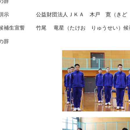
の辞
長訓示 公益財団法人ＪＫＡ 木戸 寛（きど 
手候補生宣誓 竹尾 竜星（たけお りゅうせい）候
の辞