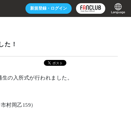
新規登録・
ログイン
した！
候補生の入所式が行われました。
村岡乙159）