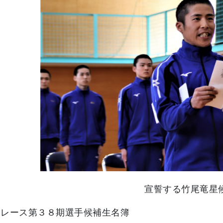
宣誓する竹尾竜星
トレース第３８期選手候補生名簿