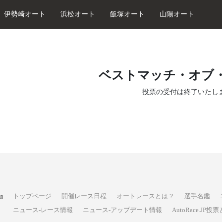
伊勢崎オート
浜松オート
飯塚オート
山陽オート
ベストマッチ・オブ
投票の受付は終了いたし
u
トップページ
開催レース日程
オートレースとは？
選手名鑑
ニュース-レース情報
ニュース-アップデート情報
AutoRace.J