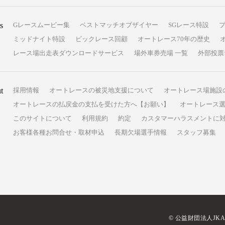
s
Gレースムービー集
ベストマッチオブザイヤー
SGレース特設
ミッドナイト特設
ビックレース回顧
オートレース70年の歴史
レース場出走表ダウンロードサービス
場外車券売場 一覧
外部投票
t
採用情報
オートレースの被災地支援について
オートレース場施設
オートレースの払戻金の支払を受けた方へ【お願い】
オートレース選
このサイトについて
利用規約
約定
カスタマーハラスメントに
お客様各種お問合せ・取材申込
長期欠場選手情報
スタッフ募集
© 公益財団法人JK