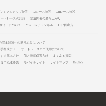
プレミアムカップ特設
GIレース特設
GIIレース特設
オートレースの記録
普通開催の勝ち上がり
サイトについて
YouTubeチャンネル
1日2回出走
の安全対策への取り組みについて
手養成所HP
オートレースロゴ使用について
対する基本方針
個人情報保護方針
よくある質問
専門紙連絡先
モバイルサイト
サイトマップ
English
A