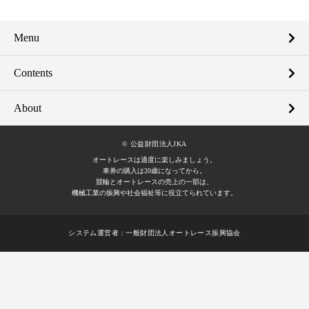
Menu
Contents
About
© 公益財団法人JKA
オートレースは適度に楽しみましょう。
車券の購入は20歳になってから。
競輪とオートレースの売上の一部は、
機械工業の振興や社会福祉等に役立てられています。
システム運営者：
一般財団法人オートレース振興協会