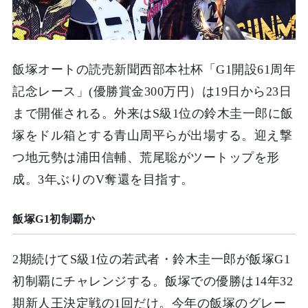
飯塚オートの読売新聞西部本社杯「G1開設61周年
記念レース」(優勝賞金300万円）は19日から23日
まで開催される。外来はS級1位の鈴木圭一郎に飯
塚をドル箱とする青山周平らが出場する。迎え撃
つ地元勢は浦田信輔、荒尾聡がツートップを形
成。3年ぶりのV奪還を目指す。
飯塚G1初制覇か
2期続けてS級1位の若武者・鈴木圭一郎が飯塚G1
初制覇にチャレンジする。飯塚での優勝は14年32
期新人王決定戦の1回だけ。今年の飯塚のグレー