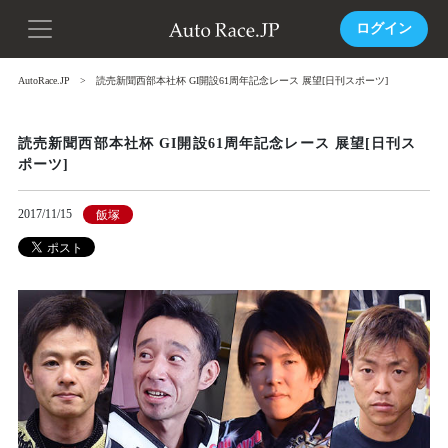
ログイン
AutoRace.JP
読売新聞西部本社杯 GI開設61周年記念レース 展望[日刊スポーツ]
読売新聞西部本社杯 GI開設61周年記念レース 展望[日刊ス
ポーツ]
2017/11/15
飯塚