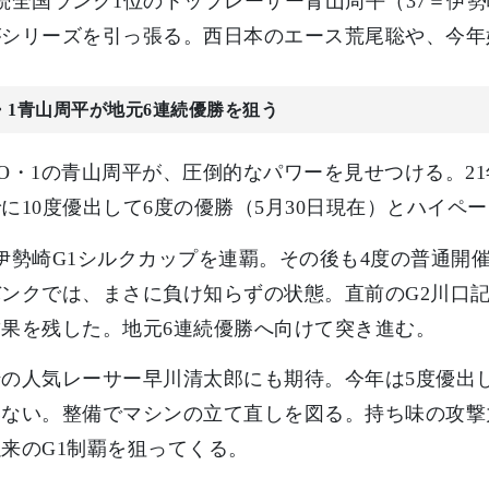
続全国ランク1位のトップレーサー青山周平（37＝伊
がシリーズを引っ張る。西日本のエース荒尾聡や、今年
・1青山周平が地元6連続優勝を狙う
O・1の青山周平が、圧倒的なパワーを見せつける。21
に10度優出して6度の優勝（5月30日現在）とハイペ
伊勢崎G1シルクカップを連覇。その後も4度の普通開
ンクでは、まさに負け知らずの状態。直前のG2川口
果を残した。地元6連続優勝へ向けて突き進む。
崎の人気レーサー早川清太郎にも期待。今年は5度優出
いない。整備でマシンの立て直しを図る。持ち味の攻撃
来のG1制覇を狙ってくる。