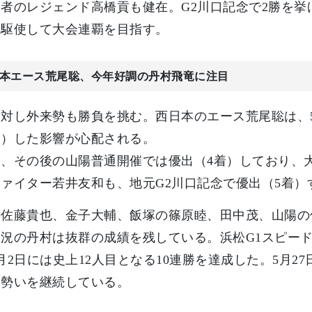
者のレジェンド高橋貢も健在。G2川口記念で2勝を
を駆使して大会連覇を目指す。
本エース荒尾聡、今年好調の丹村飛竜に注目
対し外来勢も勝負を挑む。西日本のエース荒尾聡は、
落）した影響が心配される。
し、その後の山陽普通開催では優出（4着）しており、
ァイター若井友和も、地元G2川口記念で優出（5着
の佐藤貴也、金子大輔、飯塚の篠原睦、田中茂、山陽の
況の丹村は抜群の成績を残している。浜松G1スピード
月2日には史上12人目となる10連勝を達成した。5月
て勢いを継続している。