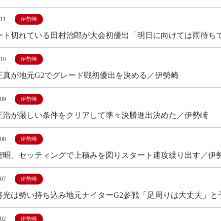
/11
伊勢崎
ート切れている田村治郎が大会初優出「明日に向けては雨待ちです
/10
伊勢崎
正真が地元G2でグレード戦初優出を決める／伊勢崎
/09
伊勢崎
正浩が厳しい条件をクリアして準々決勝進出決めた／伊勢崎
/08
伊勢崎
智昭、セッティングで上積みを図りスタート速攻繰り出す／伊
/07
伊勢崎
将光は勢い持ち込み地元ナイターG2参戦「足周りは大丈夫」と
/02
伊勢崎