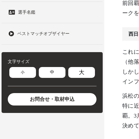
前回覇
選手名鑑
ーク
ベストマッチオブザイヤー
西日
これに
（他
文字サイズ
しか
大
中
小
インフ
浜松
お問合せ・取材申込
特に近
覇。3
決め