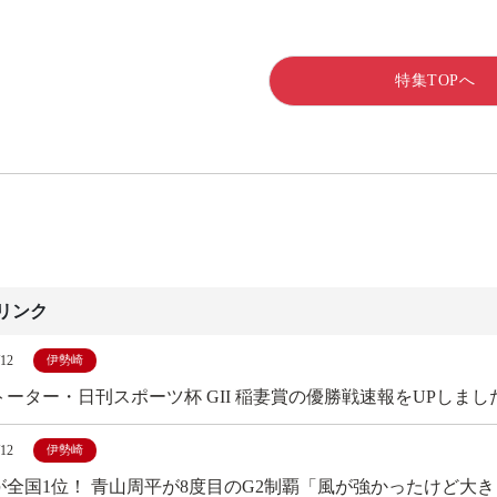
特集TOPへ
リンク
/12
伊勢崎
トーター・日刊スポーツ杯 GII 稲妻賞の優勝戦速報をUPしまし
/12
伊勢崎
が全国1位！ 青山周平が8度目のG2制覇「風が強かったけど大