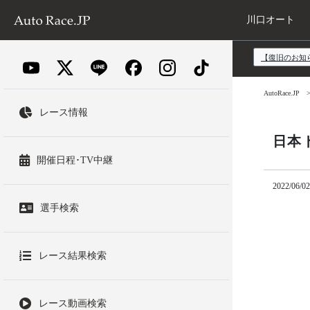
川口オート
【復旧のお知
AutoRace.JP
レース情報
日本
開催日程･TV中継
2022/06/02
選手検索
レース結果検索
レース動画検索