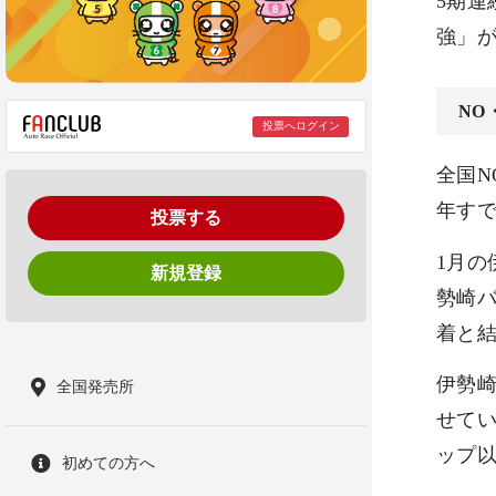
5期連
強」
NO
投票へログイン
全国N
年すで
投票する
1月の
新規登録
勢崎バ
着と結
伊勢
全国発売所
せて
ップ以
初めての方へ