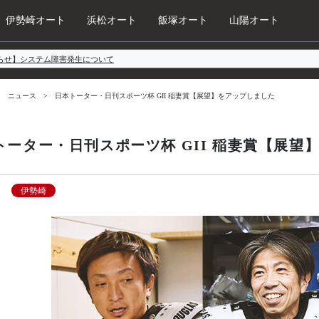
伊勢崎オート
浜松オート
飯塚オート
山陽オート
らせ】システム障害発生について
ニュース
日本トーター・日刊スポーツ杯 GII 稲妻賞【展望】をアップしました
トーター・日刊スポーツ杯 GII 稲妻賞【展望
伊勢崎