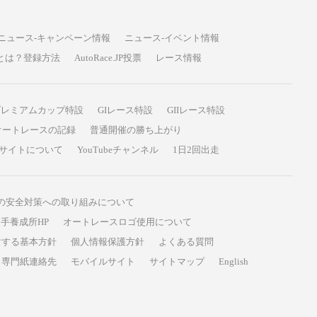
ニュース-キャンペーン情報
ニュース-イベント情報
P投票とは？登録方法
AutoRace.JP投票
レース情報
プレミアムカップ特設
GIレース特設
GIIレース特設
オートレースの記録
普通開催の勝ち上がり
サイトについて
YouTubeチャンネル
1日2回出走
の安全対策への取り組みについて
手養成所HP
オートレースロゴ使用について
対する基本方針
個人情報保護方針
よくある質問
専門紙連絡先
モバイルサイト
サイトマップ
English