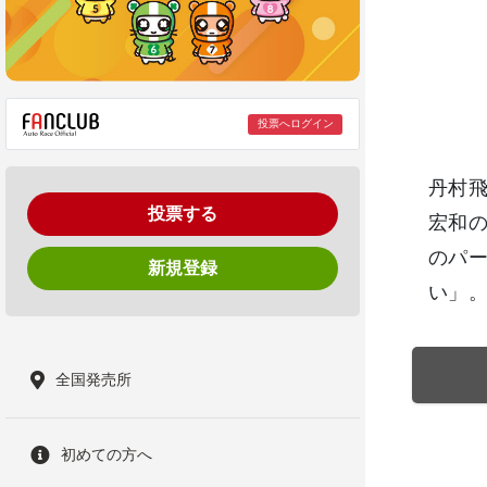
投票へログイン
丹村飛
投票する
宏和の
のパ
新規登録
い」
全国発売所
初めての方へ