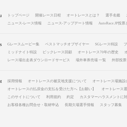
u
トップページ
開催レース日程
オートレースとは？
選手名鑑
ニュース-レース情報
ニュース-アップデート情報
AutoRace.J
s
Gレースムービー集
ベストマッチオブザイヤー
SGレース特設
ミッドナイト特設
ビックレース回顧
オートレース70年の歴史
レース場出走表ダウンロードサービス
場外車券売場 一覧
外部投票
t
採用情報
オートレースの被災地支援について
オートレース場施設
オートレースの払戻金の支払を受けた方へ【お願い】
オートレース選
このサイトについて
利用規約
約定
カスタマーハラスメントに
お客様各種お問合せ・取材申込
長期欠場選手情報
スタッフ募集