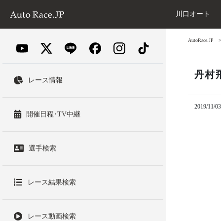
川口オート
AutoRace.JP
丹村
レース情報
2019/11/03
開催日程･TV中継
選手検索
レース結果検索
レース動画検索