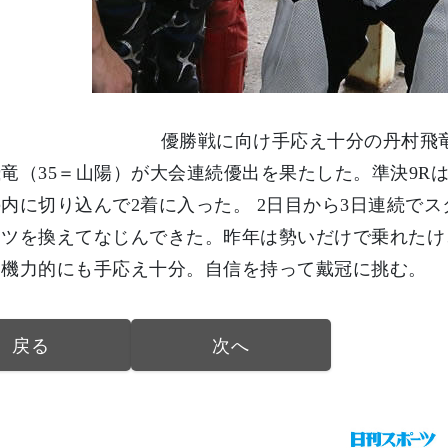
優勝戦に向け手応え十分の丹村飛
竜（35＝山陽）が大会連続優出を果たした。準決9Rは
内に切り込んで2着に入った。 2日目から3日連続で
ーツを換えてなじんできた。昨年は勢いだけで乗れたけ
。機力的にも手応え十分。自信を持って戴冠に挑む。
戻る
次へ