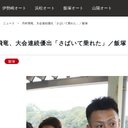
伊勢崎オート
浜松オート
飯塚オート
山陽オート
ニュース
丹村飛竜、大会連続優出「さばいて乗れた」／飯塚
飛竜、大会連続優出「さばいて乗れた」／飯塚
飯塚