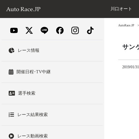
川口オート
AutoRace.JP
サン
レース情報
2019/01/31
開催日程･TV中継
選手検索
レース結果検索
レース動画検索