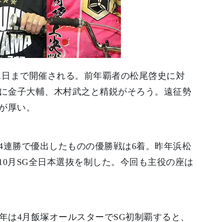
11日まで開催される。前年覇者の松尾啓史に対
也に金子大輔、木村武之と精鋭がそろう。遠征勢
が厚い。
4連勝で優出したものの優勝戦は6着。昨年浜松
10月SG全日本選抜を制した。今回も主役の座は
年は4月飯塚オールスターでSG初制覇すると、