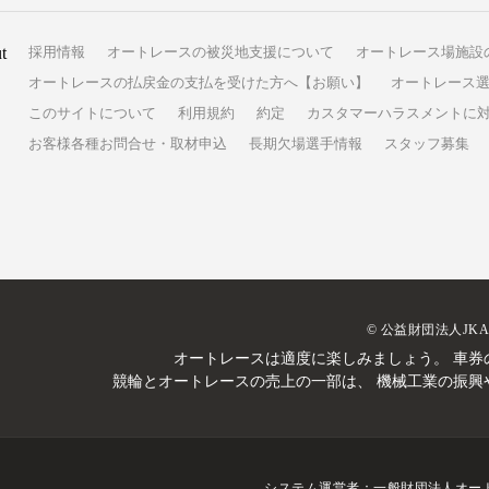
t
採用情報
オートレースの被災地支援について
オートレース場施設
オートレースの払戻金の支払を受けた方へ【お願い】
オートレース選
このサイトについて
利用規約
約定
カスタマーハラスメントに
お客様各種お問合せ・取材申込
長期欠場選手情報
スタッフ募集
© 公益財団法人JK
オートレースは適度に楽しみましょう。
車券
競輪とオートレースの売上の一部は、
機械工業の振興
システム運営者：
一般財団法人オー