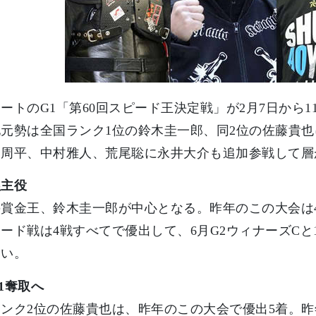
ートのG1「第60回スピード王決定戦」が2月7日から
元勢は全国ランク1位の鈴木圭一郎、同2位の佐藤貴
山周平、中村雅人、荒尾聡に永井大介も追加参戦して層
ぬ主役
賞金王、鈴木圭一郎が中心となる。昨年のこの大会は
ード戦は4戦すべてで優出して、6月G2ウィナーズCと
ない。
1奪取へ
ンク2位の佐藤貴也は、昨年のこの大会で優出5着。昨