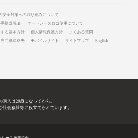
の安全対策への取り組みについて
手養成所HP
オートレースロゴ使用について
対する基本方針
個人情報保護方針
よくある質問
専門紙連絡先
モバイルサイト
サイトマップ
English
A
の購入は20歳になってから。
や社会福祉等に役立てられています。
トレース振興協会