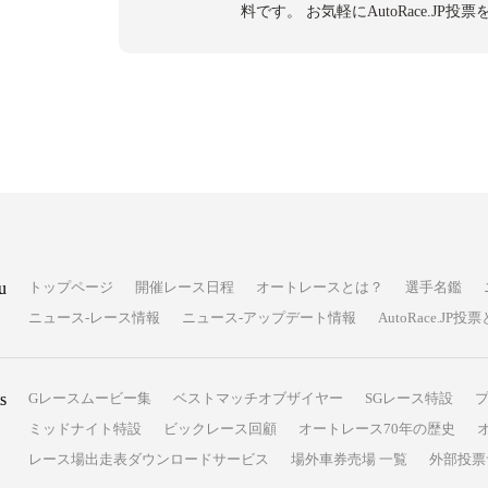
料です。
お気軽にAutoRace.JP
u
トップページ
開催レース日程
オートレースとは？
選手名鑑
ニュース-レース情報
ニュース-アップデート情報
AutoRace.J
s
Gレースムービー集
ベストマッチオブザイヤー
SGレース特設
ミッドナイト特設
ビックレース回顧
オートレース70年の歴史
レース場出走表ダウンロードサービス
場外車券売場 一覧
外部投票