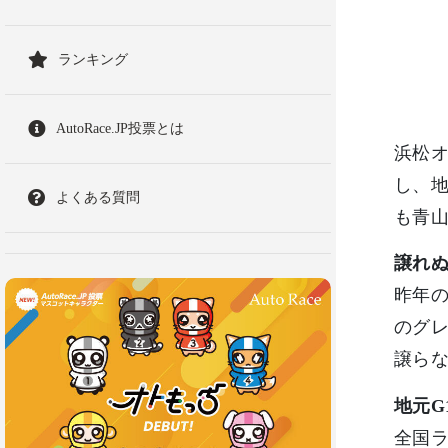
ランキング
AutoRace.JP投票とは
浜松オ
し、地
よくある質問
も青
譲れ
昨年の
のグレ
譲ら
地元G
全国ラ