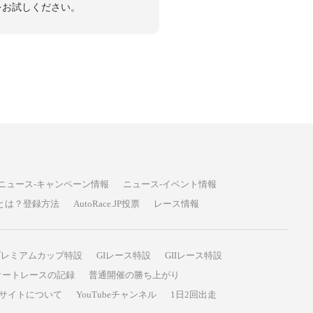
投票をお試しください。
ニュース-キャンペーン情報
ニュース-イベント情報
P投票とは？登録方法
AutoRace.JP投票
レース情報
プレミアムカップ特設
GIレース特設
GIIレース特設
オートレースの記録
普通開催の勝ち上がり
サイトについて
YouTubeチャンネル
1日2回出走