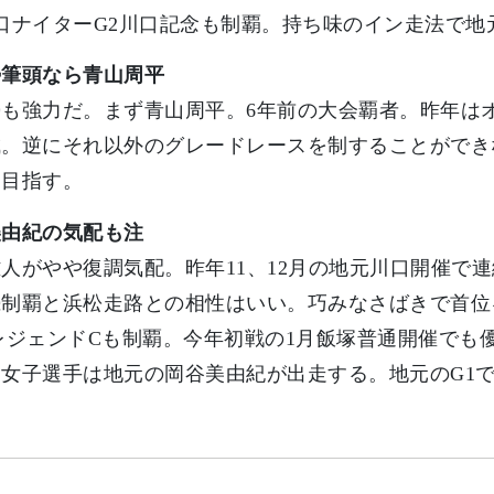
口ナイターG2川口記念も制覇。持ち味のイン走法で地
勢筆頭なら青山周平
も強力だ。まず青山周平。6年前の大会覇者。昨年はオ
成。逆にそれ以外のグレードレースを制することができ
を目指す。
美由紀の気配も注
人がやや復調気配。昨年11、12月の地元川口開催で連続
続制覇と浜松走路との相性はいい。巧みなさばきで首位
レジェンドCも制覇。今年初戦の1月飯塚普通開催でも
。女子選手は地元の岡谷美由紀が出走する。地元のG1