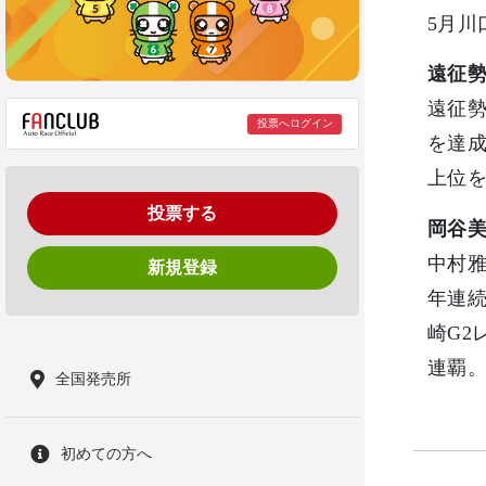
5月川
遠征
遠征勢
投票へログイン
を達
上位
投票する
岡谷
中村雅
新規登録
年連
崎G2
連覇
全国発売所
初めての方へ