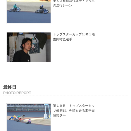
車と２着森且行選手・６号車
の走行シーン
トップスターカップ10Ｒ１着
吉田祐也選手
最終日
PHOTO REPORT
第１０Ｒ トップスターカッ
プ優勝戦、先頭を走る⑧平田
雅崇選手