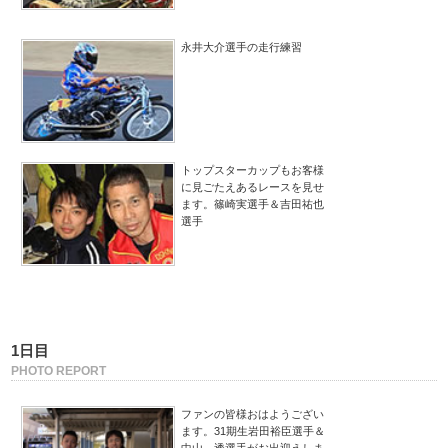
永井大介選手の走行練習
トップスターカップもお客様
に見ごたえあるレースを見せ
ます。篠崎実選手＆吉田祐也
選手
1日目
PHOTO REPORT
ファンの皆様おはようござい
ます。31期生岩田裕臣選手＆