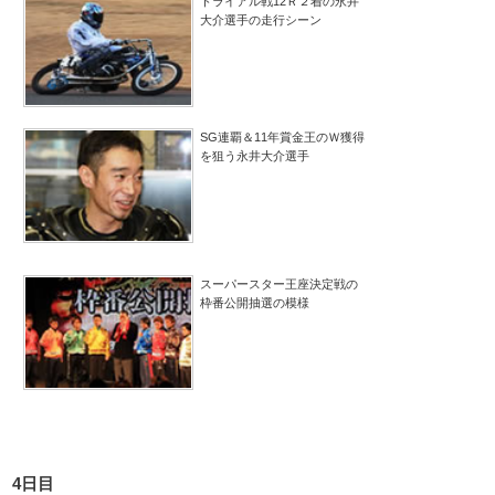
トライアル戦12Ｒ２着の永井
大介選手の走行シーン
SG連覇＆11年賞金王のＷ獲得
を狙う永井大介選手
スーパースター王座決定戦の
枠番公開抽選の模様
4日目