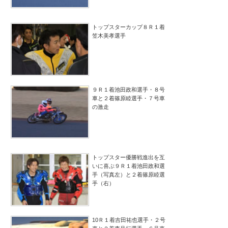
トップスターカップ８Ｒ１着
笠木美孝選手
９Ｒ１着池田政和選手・８号
車と２着篠原睦選手・７号車
の激走
トップスター優勝戦進出を互
いに喜ぶ９Ｒ１着池田政和選
手（写真左）と２着篠原睦選
手（右）
10Ｒ１着吉田祐也選手・２号