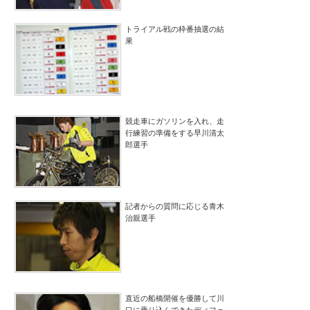
トライアル戦の枠番抽選の結
果
競走車にガソリンを入れ、走
行練習の準備をする早川清太
郎選手
記者からの質問に応じる青木
治親選手
直近の船橋開催を優勝して川