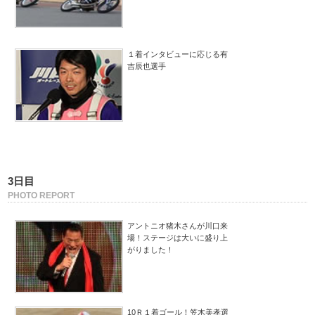
１着インタビューに応じる有
吉辰也選手
3日目
PHOTO REPORT
アントニオ猪木さんが川口来
場！ステージは大いに盛り上
がりました！
10Ｒ１着ゴール！笠木美孝選