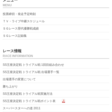
メニュー
MENU
投票締切・発走予定時刻
ＴＶ・ライブ中継スケジュール
ＳＧレース歴代優勝戦成績
ＳＧレース記録集
レース情報
RACE INFORMATION
SS王座決定戦 トライアル戦 1回目組み合わせ
SS王座決定戦 トライアル戦 出場選手一覧
出場選手の変更について
勝ち上がり
SS王座決定戦 トライアル戦実施方法
SS王座決定戦 トライアル戦ポイント表
スーパースターへの道 2011