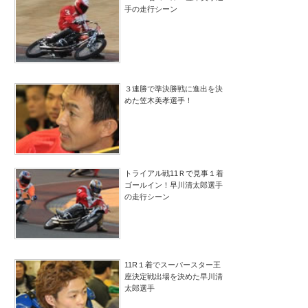
手の走行シーン
３連勝で準決勝戦に進出を決
めた笠木美孝選手！
トライアル戦11Ｒで見事１着
ゴールイン！早川清太郎選手
の走行シーン
11R１着でスーパースター王
座決定戦出場を決めた早川清
太郎選手