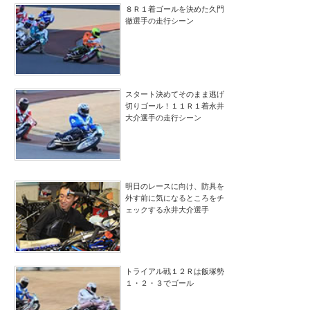
８Ｒ１着ゴールを決めた久門
徹選手の走行シーン
スタート決めてそのまま逃げ
切りゴール！１１Ｒ１着永井
大介選手の走行シーン
明日のレースに向け、防具を
外す前に気になるところをチ
ェックする永井大介選手
トライアル戦１２Ｒは飯塚勢
１・２・３でゴール