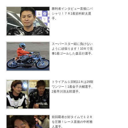
勝利者インタビュー直後にパ
シャリ！７Ｒ1着岩科鮮太選
手。
スーパースター組に負けない
ように頑張ります！10Ｒで見
事1着ゴールした森且行選手。
トライアル１回戦11Ｒは29期
ワンツー！1着金子大輔選手、
2着早川清太郎選手。
前回覇者が好タイムで１２Ｒ
を圧勝！レース直後の中村雅
人選手。