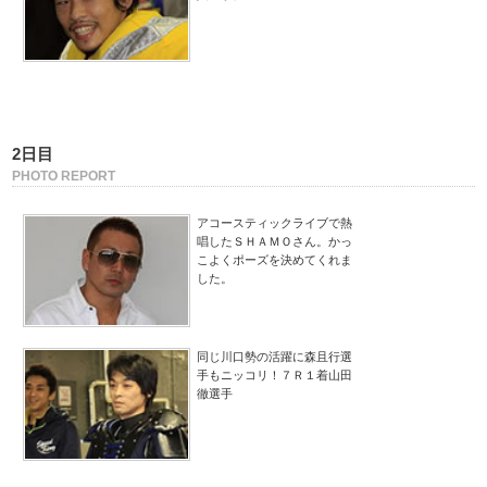
2日目
PHOTO REPORT
アコースティックライブで熱
唱したＳＨＡＭＯさん。かっ
こよくポーズを決めてくれま
した。
同じ川口勢の活躍に森且行選
手もニッコリ！７Ｒ１着山田
徹選手