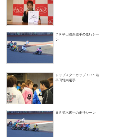
７Ｒ平田雅崇選手の走行シー
ン
トップスターカップ７Ｒ１着
平田雅崇選手
８Ｒ笠木選手の走行シーン