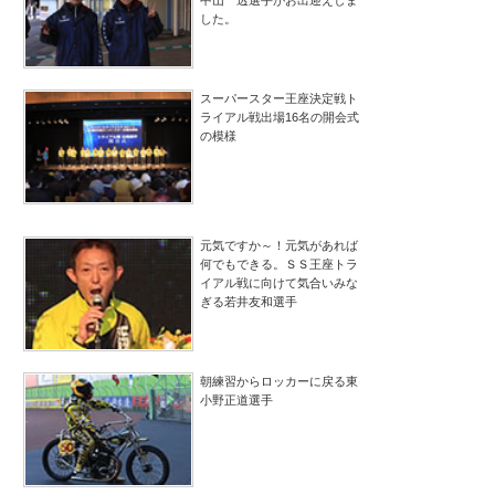
中山 透選手がお出迎えしま
した。
スーパースター王座決定戦ト
ライアル戦出場16名の開会式
の模様
元気ですか～！元気があれば
何でもできる。ＳＳ王座トラ
イアル戦に向けて気合いみな
ぎる若井友和選手
朝練習からロッカーに戻る東
小野正道選手