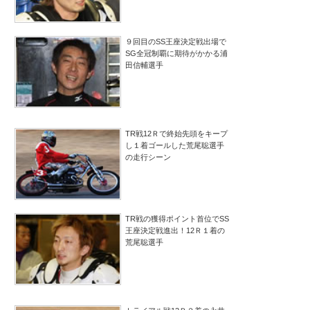
９回目のSS王座決定戦出場で
SG全冠制覇に期待がかかる浦
田信輔選手
TR戦12Ｒで終始先頭をキープ
し１着ゴールした荒尾聡選手
の走行シーン
TR戦の獲得ポイント首位でSS
王座決定戦進出！12Ｒ１着の
荒尾聡選手