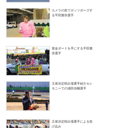
カメラの前でガッツポーズす
る平田雅崇選手
賞金ボードを手にする平田雅
崇選手
王座決定戦出場選手紹介セレ
モニーでの浦田信輔選手
王座決定戦出場選手による投
げ込み