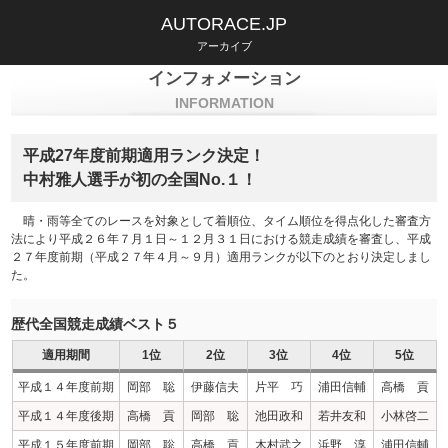
AUTORACE.JP
アーカイブ
インフォメーション
INFORMATION
平成27年度前期適用ランク決定！
中村雅人選手が初の全国No.１！
晴・雨等全てのレースを対象として着順位、タイム順位を得点化した審査方
法により平成２６年７月１日～１２月３１日における競走成績を審査し、平成
２７年度前期（平成２７年４月～９月）適用ランクが以下のとおり決定しまし
た。
歴代全国競走成績ベスト５
適用期間
1位
2位
3位
4位
5位
平成１４年度前期
岡部 聡
伊藤信夫
片平 巧
浦田信輔
高橋 貢
平成１４年度後期
高橋 貢
岡部 聡
池田政和
若井友和
小林啓二
平成１５年度前期
岡部 聡
高橋 貢
木村武之
浜野 淳
浦田信輔