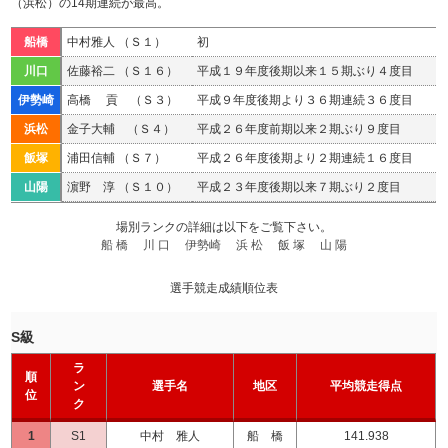
（浜松）の14期連続が最高。
船橋
中村雅人 （Ｓ１）
初
川口
佐藤裕二 （Ｓ１６）
平成１９年度後期以来１５期ぶり４度目
伊勢崎
高橋 貢 （Ｓ３）
平成９年度後期より３６期連続３６度目
浜松
金子大輔 （Ｓ４）
平成２６年度前期以来２期ぶり９度目
飯塚
浦田信輔 （Ｓ７）
平成２６年度後期より２期連続１６度目
山陽
濵野 淳 （Ｓ１０）
平成２３年度後期以来７期ぶり２度目
場別ランクの詳細は以下をご覧下さい。
船 橋
川 口
伊勢崎
浜 松
飯 塚
山 陽
選手競走成績順位表
S級
ラ
順
ン
選手名
地区
平均競走得点
位
ク
1
S1
中村 雅人
船 橋
141.938