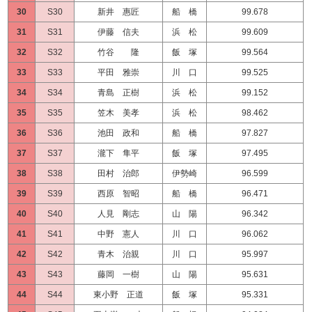
30
S30
新井 惠匠
船 橋
99.678
31
S31
伊藤 信夫
浜 松
99.609
32
S32
竹谷 隆
飯 塚
99.564
33
S33
平田 雅崇
川 口
99.525
34
S34
青島 正樹
浜 松
99.152
35
S35
笠木 美孝
浜 松
98.462
36
S36
池田 政和
船 橋
97.827
37
S37
瀧下 隼平
飯 塚
97.495
38
S38
田村 治郎
伊勢崎
96.599
39
S39
西原 智昭
船 橋
96.471
40
S40
人見 剛志
山 陽
96.342
41
S41
中野 憲人
川 口
96.062
42
S42
青木 治親
川 口
95.997
43
S43
藤岡 一樹
山 陽
95.631
44
S44
東小野 正道
飯 塚
95.331