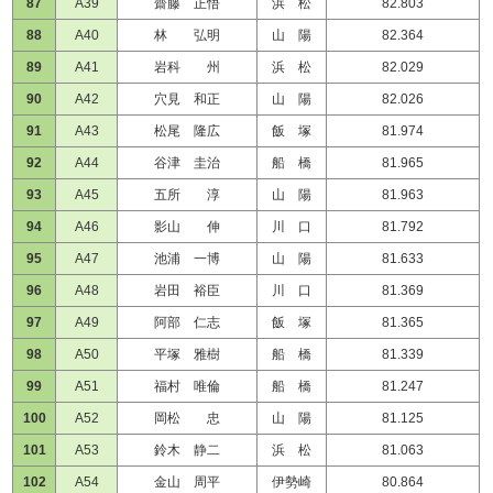
87
A39
齋藤 正悟
浜 松
82.803
88
A40
林 弘明
山 陽
82.364
89
A41
岩科 州
浜 松
82.029
90
A42
穴見 和正
山 陽
82.026
91
A43
松尾 隆広
飯 塚
81.974
92
A44
谷津 圭治
船 橋
81.965
93
A45
五所 淳
山 陽
81.963
94
A46
影山 伸
川 口
81.792
95
A47
池浦 一博
山 陽
81.633
96
A48
岩田 裕臣
川 口
81.369
97
A49
阿部 仁志
飯 塚
81.365
98
A50
平塚 雅樹
船 橋
81.339
99
A51
福村 唯倫
船 橋
81.247
100
A52
岡松 忠
山 陽
81.125
101
A53
鈴木 静二
浜 松
81.063
102
A54
金山 周平
伊勢崎
80.864