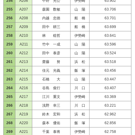
254
A206
中野 光公
伊勢崎
63.902
255
A207
森園 数敏
山 陽
63.706
256
A208
内越 忠徳
船 橋
63.701
257
A209
田中 耕三
船 橋
63.699
258
A210
林 稔哲
伊勢崎
63.641
259
A211
竹中 一成
山 陽
63.596
260
A212
田中 泰彦
山 陽
63.524
261
A213
齋藤 努
浜 松
63.518
262
A214
佳元 光義
飯 塚
63.456
263
A215
石橋 大
山 陽
63.447
264
A216
谷島 俊行
川 口
63.407
265
A217
江川 重文
伊勢崎
63.369
266
A218
浅野 幸三
川 口
63.221
267
A219
鈴木 宏和
浜 松
62.962
268
A220
森本 優佑
飯 塚
62.856
269
A221
千葉 泰将
伊勢崎
62.758