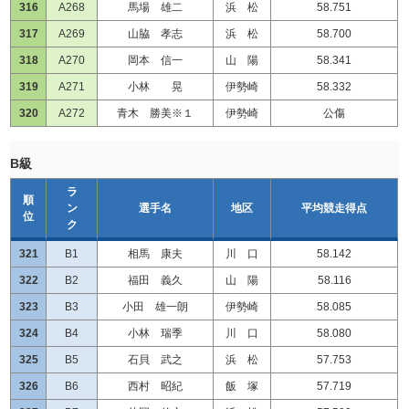
316
A268
馬場 雄二
浜 松
58.751
317
A269
山脇 孝志
浜 松
58.700
318
A270
岡本 信一
山 陽
58.341
319
A271
小林 晃
伊勢崎
58.332
320
A272
青木 勝美※１
伊勢崎
公傷
B級
ラ
順
ン
選手名
地区
平均競走得点
位
ク
321
B1
相馬 康夫
川 口
58.142
322
B2
福田 義久
山 陽
58.116
323
B3
小田 雄一朗
伊勢崎
58.085
324
B4
小林 瑞季
川 口
58.080
325
B5
石貝 武之
浜 松
57.753
326
B6
西村 昭紀
飯 塚
57.719