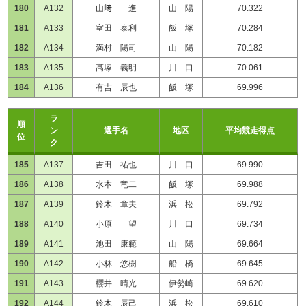
180
A132
山﨑 進
山 陽
70.322
181
A133
室田 泰利
飯 塚
70.284
182
A134
満村 陽司
山 陽
70.182
183
A135
髙塚 義明
川 口
70.061
184
A136
有吉 辰也
飯 塚
69.996
ラ
順
ン
選手名
地区
平均競走得点
位
ク
185
A137
吉田 祐也
川 口
69.990
186
A138
水本 竜二
飯 塚
69.988
187
A139
鈴木 章夫
浜 松
69.792
188
A140
小原 望
川 口
69.734
189
A141
池田 康範
山 陽
69.664
190
A142
小林 悠樹
船 橋
69.645
191
A143
櫻井 晴光
伊勢崎
69.620
192
A144
鈴木 辰己
浜 松
69.610