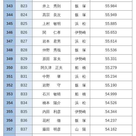
343
B23
井上 秀則
飯 塚
55.984
344
B24
髙宗 良次
飯 塚
55.949
345
B25
上村 敏明
浜 松
55.885
346
B26
関 仁孝
伊勢崎
55.653
347
B27
岩本 君男
浜 松
55.614
348
B28
仲野 秀哉
飯 塚
55.536
349
B29
原田 富夫
伊勢崎
55.331
350
B30
阿久津 正夫
船 橋
55.279
351
B31
中野 肇
浜 松
55.234
352
B32
岩野 守
飯 塚
55.190
353
B33
石川 敏晴
船 橋
54.999
354
B34
橋本 陽介
浜 松
54.526
355
B35
内田 利彦
伊勢崎
54.344
356
B36
花村 徹
飯 塚
54.237
357
B37
藤田 明彦
山 陽
54.162