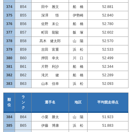
374
B54
田中 雅文
船 橋
52.881
375
B55
深澤 悟
伊勢崎
52.840
376
B56
佐野 末公
船 橋
52.780
377
B57
町田 龍駿
飯 塚
52.602
378
B58
髙木 健太郎
山 陽
52.570
379
B59
吉田 富重
浜 松
52.533
380
B60
押田 幸夫
川 口
52.499
381
B61
片野 利沙
船 橋
52.344
382
B62
滝沢 健
船 橋
52.289
383
B63
山本 佳幸
浜 松
52.093
ラ
順
ン
選手名
地区
平均競走得点
位
ク
384
B64
小栗 勝太
山 陽
51.923
385
B65
伊藤 博康
浜 松
51.883