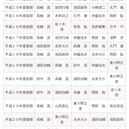
平成１５年度後期
高橋 貢
岩田行雄
池田政和
小林啓二
久門 徹
平成１６年度前期
高橋 貢
木村武之
久門 徹
伊藤信夫
岡部 聡
佐々木
平成１６年度後期
高橋 貢
荒尾 聡
別府敬剛
片平 巧
啓
平成１７年度前期
高橋 貢
岩田行雄
伊藤信夫
岡部 聡
濵野 淳
平成１７年度後期
池田政和
永井大介
高橋 貢
岡部 聡
久門 徹
平成１８年度前期
高橋 貢
池田政和
伊藤信夫
永井大介
岡部 聡
東小野正
平成１８年度後期
浦田信輔
高橋 貢
田中 茂
伊藤信夫
道
東小野正
平成１９年度前期
田中 茂
高橋 貢
浦田信輔
永井大介
道
佐々木
平成１９年度後期
田中 茂
浦田信輔
高橋 貢
岡部 聡
啓
東小野正
平成２０年度前期
高橋 貢
山田真弘
岡部 聡
有吉辰也
道
東小野正
平成２０年度後期
高橋 貢
永井大介
浦田信輔
池田政和
道