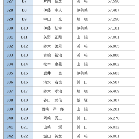
327
B7
片岡 信之
浜 松
57.590
328
B8
伊藤 幸人
伊勢崎
57.487
329
B9
中山 光
船 橋
57.290
330
B10
伊藤 弘幸
伊勢崎
57.181
331
B11
矢野 正剛
山 陽
57.001
332
B12
鈴木 啓示
浜 松
56.905
333
B13
青嶋 裕治
浜 松
56.888
334
B14
松本 康晃
山 陽
56.802
335
B15
岩井 寛
伊勢崎
56.683
336
B16
清水 右也
川 口
56.587
337
B17
鈴木 孝治
船 橋
56.409
338
B18
谷口 武信
飯 塚
56.387
339
B19
西﨑 洋一郎
山 陽
56.281
340
B20
岡﨑 秀二
川 口
56.270
341
B21
山崎 潤
川 口
56.032
342
B22
城山 英文
浜 松
56.001