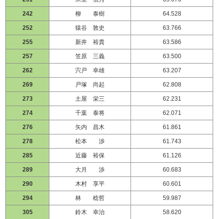
242
柳 泰樹
64.528
252
猿谷 敦史
63.766
255
新井 裕貴
63.586
257
笠原 三義
63.500
262
宍戸 幸雄
63.207
269
戸塚 尚起
62.808
273
土屋 栄三
62.231
274
千葉 泰将
62.071
276
矢内 昌木
61.861
278
松本 渉
61.743
285
近藤 裕保
61.126
289
大月 渉
60.683
290
木村 享平
60.601
294
林 稔哲
59.987
305
鈴木 幸治
58.620