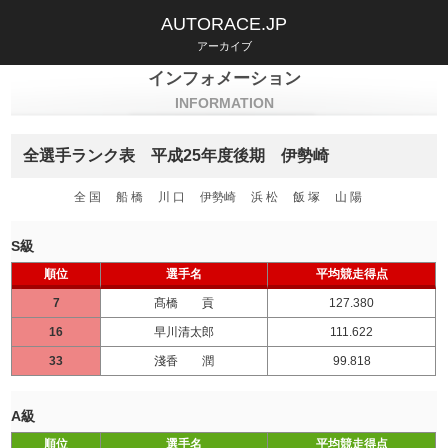
AUTORACE.JP
アーカイブ
インフォメーション
INFORMATION
全選手ランク表 平成25年度後期 伊勢崎
全 国
船 橋
川 口
伊勢崎
浜 松
飯 塚
山 陽
S級
順位
選手名
平均競走得点
7
髙橋 貢
127.380
16
早川清太郎
111.622
33
淺香 潤
99.818
A級
順位
選手名
平均競走得点