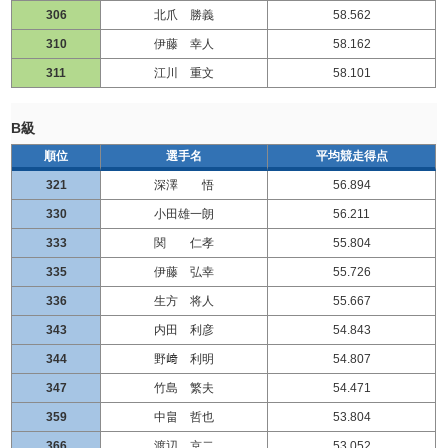
306
北爪 勝義
58.562
310
伊藤 幸人
58.162
311
江川 重文
58.101
B級
順位
選手名
平均競走得点
321
深澤 悟
56.894
330
小田雄一朗
56.211
333
関 仁孝
55.804
335
伊藤 弘幸
55.726
336
生方 将人
55.667
343
内田 利彦
54.843
344
野﨑 利明
54.807
347
竹島 繁夫
54.471
359
中畠 哲也
53.804
366
渡辺 京二
53.052