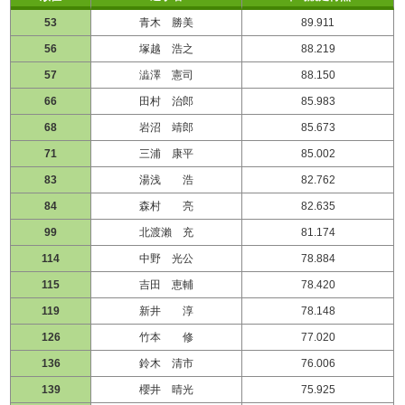
53
青木 勝美
89.911
56
塚越 浩之
88.219
57
澁澤 憲司
88.150
66
田村 治郎
85.983
68
岩沼 靖郎
85.673
71
三浦 康平
85.002
83
湯浅 浩
82.762
84
森村 亮
82.635
99
北渡瀨 充
81.174
114
中野 光公
78.884
115
吉田 恵輔
78.420
119
新井 淳
78.148
126
竹本 修
77.020
136
鈴木 清市
76.006
139
櫻井 晴光
75.925