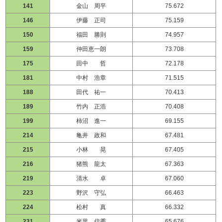
141
金山 周平
75.672
146
伊藤 正司
75.159
150
福田 勝則
74.957
159
仲田恵一朗
73.708
175
田中 哲
72.178
181
中村 浩章
71.515
188
田代 祐一
70.413
189
竹内 正浩
70.408
199
柿沼 進一
69.155
214
亀井 政和
67.481
215
小林 晃
67.405
216
猪熊 龍太
67.363
219
清水 卓
67.060
223
野沢 守弘
66.463
224
松村 真
66.332
231
米里 信秀
65.676