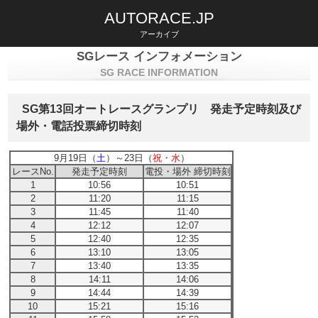
AUTORACE.JP
アーカイブ
SGレース インフォメーション
SG RACE INFORMATION
SG第13回オートレースグランプリ 発走予定時刻及び
場外・電話投票締切時刻
9月19日（
土
）～23日（
祝・水
）
レースNo.
発走予定時刻
電投・場外 締切時刻
1
10:56
10:51
2
11:20
11:15
3
11:45
11:40
4
12:12
12:07
5
12:40
12:35
6
13:10
13:05
7
13:40
13:35
8
14:11
14:06
9
14:44
14:39
10
15:21
15:16