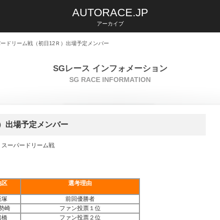
AUTORACE.JP
アーカイブ
パードリーム戦（初日12Ｒ）出場予定メンバー
SGレース インフォメーション
SG RACE INFORMATION
）出場予定メンバー
 スーパードリーム戦
地区
選考理由
飯塚
前回優勝者
勢崎
ファン投票１位
船橋
ファン投票２位