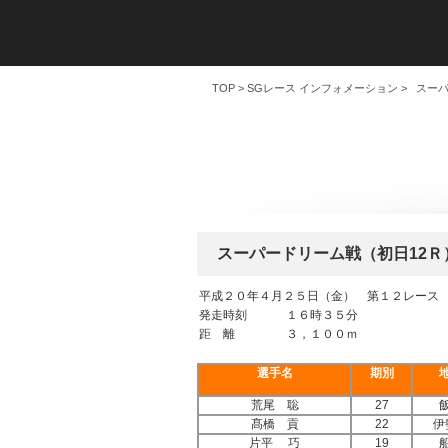
TOP
>
SGレース インフォメーション
> スー
スーパードリーム戦（初日12Ｒ
平成２０年４月２５日（金） 第１２レース
発走時刻
１６時３５分
距 離
３，１００ｍ
選手名
期別
荒尾 聡
27
髙橋 貢
22
伊
片平 巧
19