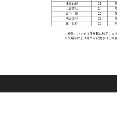
浦田信輔
23
山田真弘
24
田中 茂
26
池田政和
23
森 且行
25
※枠番、ハンデは前検日に確定しま
※欠場等により選手が変更される場合