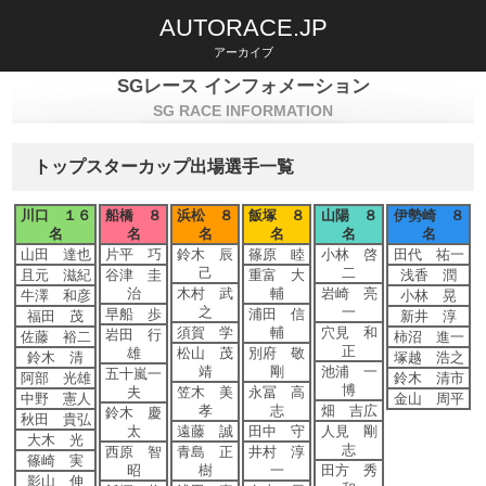
AUTORACE.JP
アーカイブ
SGレース インフォメーション
SG RACE INFORMATION
トップスターカップ出場選手一覧
川口 １６
船橋 ８
浜松 ８
飯塚 ８
山陽 ８
伊勢崎 ８
名
名
名
名
名
名
山田 達也
片平 巧
鈴木 辰
篠原 睦
小林 啓
田代 祐一
己
二
且元 滋紀
谷津 圭
重富 大
浅香 潤
治
木村 武
輔
岩崎 亮
牛澤 和彦
小林 晃
之
一
早船 歩
浦田 信
福田 茂
新井 淳
須賀 学
輔
穴見 和
岩田 行
佐藤 裕二
柿沼 進一
正
雄
松山 茂
別府 敬
鈴木 清
塚越 浩之
靖
剛
池浦 一
五十嵐一
阿部 光雄
鈴木 清市
博
夫
笠木 美
永冨 高
中野 憲人
金山 周平
孝
志
畑 吉広
鈴木 慶
秋田 貴弘
太
遠藤 誠
田中 守
人見 剛
大木 光
志
西原 智
青島 正
井村 淳
篠崎 実
昭
樹
一
田方 秀
影山 伸