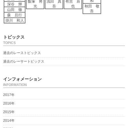
和
飯塚 将
浅田 真
有吉 辰
深谷 輝
光
吾
也
秋田 敬
山田 徹
吾
森 且行
掛川 和人
トピックス
TOPICS
過去のレーストピックス
過去のレーサートピックス
インフォメーション
INFORMATION
2017年
2016年
2015年
2014年