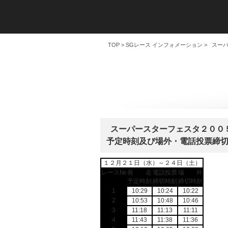
TOP
>
SGレース インフォメーション
> スー
スーパースターフェスタ２００
予定時刻及び場外・電話投票締
１２月２１日（水）～２４日（土）
レース№
発 走
電話投票
場 外
予定時刻
締切時刻
締切時刻
1
10:29
10:24
10:22
2
10:53
10:48
10:46
3
11:18
11:13
11:11
4
11:43
11:38
11:36