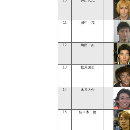
10
仲口武志
11
田中 茂
12
角南一如
13
松尾啓史
14
永井大介
15
佐々木 啓