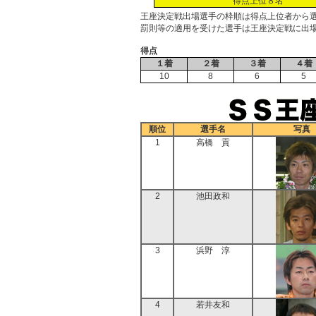
得点上位８名
王座決定戦出場選手の枠順は得点上位者から
罰則等の適用を受けた選手は王座決定戦に出
得点
１着
２着
３着
４着
10
8
6
5
順位
選手名
写真
1
高橋 貢
2
池田政和
3
浜野 淳
4
若井友和