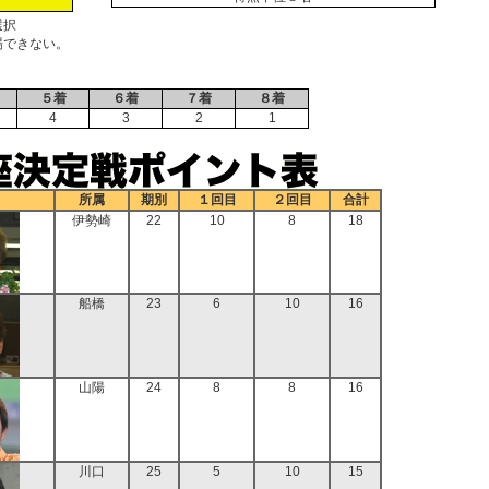
選択
場できない。
５着
６着
７着
８着
4
3
2
1
所属
期別
１回目
２回目
合計
伊勢崎
22
10
8
18
船橋
23
6
10
16
山陽
24
8
8
16
川口
25
5
10
15