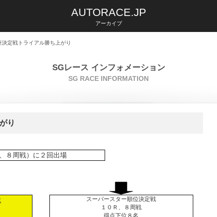
AUTORACE.JP
アーカイブ
王座決定戦トライアル勝ち上がり
SGレース インフォメーション
SG RACE INFORMATION
がり
、８周戦）に２回出場
スーパースター順位決定戦
戦
１０Ｒ、８周戦
得点下位８名