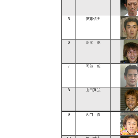
5
伊藤信夫
6
荒尾 聡
7
岡部 聡
8
山田真弘
9
久門 徹