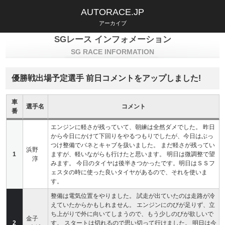
AUTORACE.JP
アーカイブ
SGレース インフォメーション
SG RACE INFORMATION
優勝戦出場予定選手 前日コメントをアップしました!
車
選手名
コメント
番
エンジンに軽さが残っていて、朝練は全然ダメでした。 昨日
から今日にかけて下回りをやるつもりでしたが、今日はぶっ
つけ整備でバネとキャブを扱いました。 まだ軽さが残ってい
浜野
1
ますが、軽いながらも行けたと思います。 明日は微調整で望
淳
みます。 今日のタイヤは後半きつかったです。明日はＳＳフ
ェスタの時に使った良いタイヤがあるので、それを使いま
す。
整備は電気位置をやりました。 試走が出ていたのは走路が冷
えていたからかもしれません。 エンジンにのびが足りず、立
ち上がりで外に向いてしまうので、もう少しのびが欲しいで
金子
2
す。 スタートは切れるので思い切って行けました。 明日は今