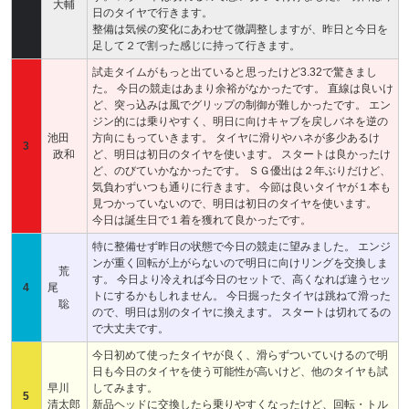
大輔
日のタイヤで行きます。
整備は気候の変化にあわせて微調整しますが、昨日と今日を
足して２で割った感じに持って行きます。
試走タイムがもっと出ていると思ったけど3.32で驚きまし
た。 今日の競走はあまり余裕がなかったです。 直線は良いけ
ど、突っ込みは風でグリップの制御が難しかったです。 エン
ジン的には乗りやすく、明日に向けキャブを戻しバネを逆の
池田
方向にもっていきます。 タイヤに滑りやハネが多少あるけ
3
政和
ど、明日は初日のタイヤを使います。 スタートは良かったけ
ど、のびていかなかったです。 ＳＧ優出は２年ぶりだけど、
気負わずいつも通りに行きます。 今節は良いタイヤが１本も
見つかっていないので、明日は初日のタイヤを使います。
今日は誕生日で１着を獲れて良かったです。
特に整備せず昨日の状態で今日の競走に望みました。 エンジ
ンが重く回転が上がらないので明日に向けリングを交換しま
荒
す。 今日より冷えれば今日のセットで、高くなれば違うセッ
4
尾
トにするかもしれません。 今日掘ったタイヤは跳ねて滑った
聡
ので、明日は別のタイヤに換えます。 スタートは切れてるの
で大丈夫です。
今日初めて使ったタイヤが良く、滑らずついていけるので明
日も今日のタイヤを使う可能性が高いけど、他のタイヤも試
早川
してみます。
5
清太郎
新品ヘッドに交換したら乗りやすくなったけど、回転・トル