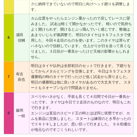
クに納得できていないので明日に向けヘッド廻りを調整しま
す。
カム位置をやったらエンジン重かったので戻してレースに望
みました。 試走は軽くて開かなかったです。 軽いので気持ち
よく開けられず、開けるとぶっ飛んでいく感じです。整備は
浦田
あまりいじらず微調整で。 明日のタイヤはＳＳフェスタで使
6
信輔
用した、今回４走目のものを使います。このタイヤは滑らず
ハネないので信頼しています。 仕上がりが日を追って良くな
りました。３日目が一番良かったけど天候の影響かもしれま
せん。
明日はタイヤ以外は全部初日のセットで行きます。 下廻りを
してからメタルとリングを交換します。 今日はＳＳフェスタ
有吉
7
優勝戦の時のタイヤで行ったけど低く試走から滑りました。
辰也
明日の優勝戦は他に良いタイヤがあるので大丈夫です。 スタ
ートも０オープンなので問題ありません。
スベリやハネがなく、手前も良くて４日間で今日が一番良か
ったです。 タイヤは今日で２走目のものなので、明日もこれ
で行きます。
藤岡
8
エンジンは直近のスピード王の時とほぼ同じ状態ですが、カ
一樹
ムを新品に交換しました。 スタートは練習のとき早かったの
でドキドキしましたが、思い切って行きました。 ＳＧ初優出
が地元なのですごくうれしいです。