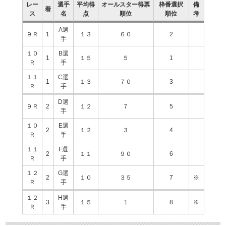
レー
選手
平均得
オールスター得票
枠番選択
備
着
ス
名
点
順位
順位
考
A選
９Ｒ
1
１３
６０
2
手
１０
B選
1
１５
５
1
Ｒ
手
１１
C選
1
１３
７０
3
Ｒ
手
D選
９Ｒ
2
１２
７
5
手
１０
E選
2
１２
３
4
Ｒ
手
１１
F選
2
１１
９０
6
Ｒ
手
１２
G選
2
１０
３５
7
※
Ｒ
手
１２
H選
3
１５
1
8
※
Ｒ
手