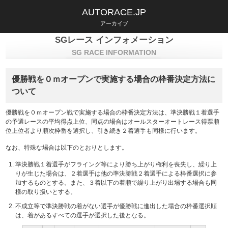
AUTORACE.JP
アーカイブ
SGレース インフォメーション
SG RACE INFORMATION
優勝戦を０ｍオープンで実施する場合の枠番決定方法に
ついて
優勝戦を０ｍオープン戦で実施する場合の枠番決定方法は、準決勝戦１着選手
の予選レースの平均得点上位、同点の場合はオールスターオートレース得票順
位上位者より順次枠番を選択し、引き続き２着選手も同様に行います。
なお、特殊な場合は以下のとおりとします。
準決勝戦１着選手がフライング等により勝ち上がり権利を喪失し、繰り上
りが生じた場合は、２着選手は他の準決勝戦２着選手による枠番選択に参
加するものとする。また、３着以下の着順で繰り上がり出場する場合も同
様の取り扱いとする。
不成立等で準決勝戦の着がない選手が優勝戦に進出した場合の枠番選択順
は、着があるすべての選手が選択した後となる。