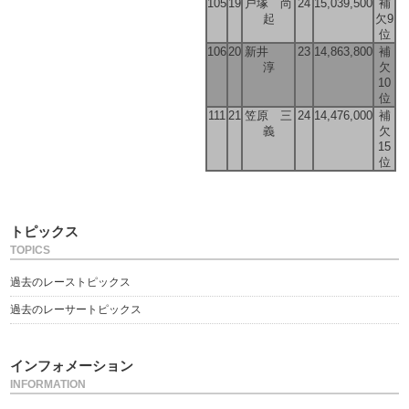
105
19
戸塚 尚
24
15,039,500
補
起
欠9
位
106
20
新井
23
14,863,800
補
淳
欠
10
位
111
21
笠原 三
24
14,476,000
補
義
欠
15
位
トピックス
TOPICS
過去のレーストピックス
過去のレーサートピックス
インフォメーション
INFORMATION