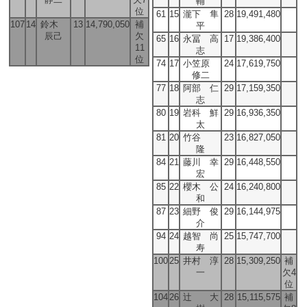
輔
位
61
15
瀧下 隼
28
19,491,480
107
14
鈴木
13
14,790,050
補
平
辰己
欠
65
16
永冨 高
17
19,386,400
11
志
位
74
17
小笠原
24
17,619,750
修二
77
18
阿部 仁
29
17,159,350
志
80
19
岩科 鮮
29
16,936,350
太
81
20
竹谷
23
16,827,050
隆
84
21
藤川 幸
29
16,448,550
宏
85
22
櫻木 公
24
16,240,800
和
87
23
細野 俊
29
16,144,975
介
94
24
越智 尚
25
15,747,700
寿
100
25
井村 淳
28
15,309,250
補
一
欠4
位
104
26
辻 大
28
15,115,575
補