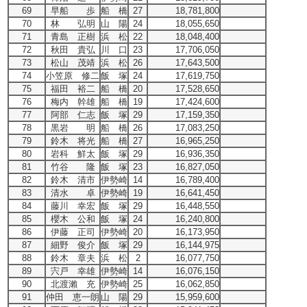
69
早船 歩
船 橋
27
18,781,800
70
林 弘明
山 陽
24
18,055,650
71
青島 正樹
浜 松
22
18,048,400
72
秋田 貴弘
川 口
23
17,706,050
73
松山 茂靖
浜 松
26
17,643,500
74
小笠原 修二
飯 塚
24
17,619,750
75
福田 裕二
船 橋
20
17,528,650
76
梅内 幹雄
船 橋
19
17,424,600
77
阿部 仁志
飯 塚
29
17,159,350
78
黒岩 明
船 橋
26
17,083,250
79
鈴木 将光
船 橋
27
16,965,250
80
岩科 鮮太
飯 塚
29
16,936,350
81
竹谷 隆
飯 塚
23
16,827,050
82
鈴木 清市
伊勢崎
14
16,789,400
83
清水 卓
伊勢崎
19
16,641,450
84
藤川 幸宏
飯 塚
29
16,448,550
85
櫻木 公和
飯 塚
24
16,240,800
86
伊藤 正司
伊勢崎
20
16,173,950
87
細野 俊介
飯 塚
29
16,144,975
88
鈴木 章夫
浜 松
2
16,077,750
89
宍戸 幸雄
伊勢崎
14
16,076,150
90
北渡瀨 充
伊勢崎
25
16,062,850
91
仲田 恵一朗
山 陽
29
15,959,600