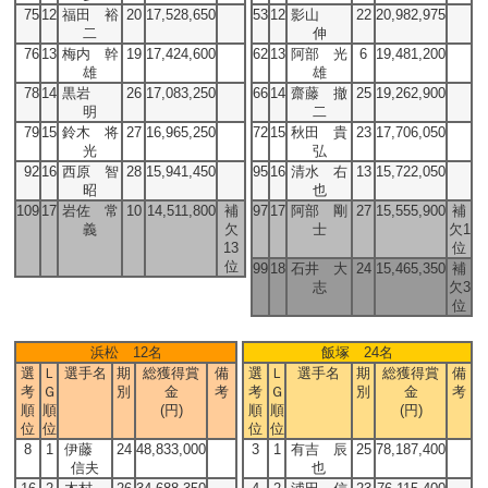
75
12
福田 裕
20
17,528,650
53
12
影山
22
20,982,975
二
伸
76
13
梅内 幹
19
17,424,600
62
13
阿部 光
6
19,481,200
雄
雄
78
14
黒岩
26
17,083,250
66
14
齋藤 撤
25
19,262,900
明
二
79
15
鈴木 将
27
16,965,250
72
15
秋田 貴
23
17,706,050
光
弘
92
16
西原 智
28
15,941,450
95
16
清水 右
13
15,722,050
昭
也
109
17
岩佐 常
10
14,511,800
補
97
17
阿部 剛
27
15,555,900
補
義
欠
士
欠1
13
位
位
99
18
石井 大
24
15,465,350
補
志
欠3
位
浜松 12名
飯塚 24名
選
Ｌ
選手名
期
総獲得賞
備
選
Ｌ
選手名
期
総獲得賞
備
考
Ｇ
別
金
考
考
Ｇ
別
金
考
順
順
(円)
順
順
(円)
位
位
位
位
8
1
伊藤
24
48,833,000
3
1
有吉 辰
25
78,187,400
信夫
也