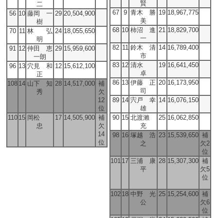
賢
二
67
9
青木 勝
19
18,967,775
56
10
藤岡 一
29
20,504,900
美
樹
68
10
柿沼 進
21
18,829,700
70
11
林 弘
24
18,055,650
一
明
82
11
鈴木 清
14
16,789,400
91
12
仲田 恵
29
15,959,600
市
一朗
83
12
清水
19
16,641,450
96
13
穴見 和
12
15,612,100
卓
正
86
13
伊藤 正
20
16,173,950
108
14
山下 知
28
14,517,000
補
司
秀
欠
12
89
14
宍戸 幸
14
16,076,150
位
雄
110
15
岡松
17
14,505,900
補
90
15
北渡瀨
25
16,062,850
忠
欠
充
14
98
16
塚越 浩
23
15,539,650
補
位
之
欠2
位
101
17
三浦 康
28
15,307,300
補
平
欠5
位
102
18
中野 光
25
15,254,600
補
公
欠6
位