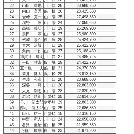
22
山田 達也
川 口
28
28,689,250
23
内山 高秀
船 橋
26
28,425,630
24
岩﨑 亮一
山 陽
25
27,498,350
25
濵野 淳
山 陽
24
27,050,650
26
髙橋 義弘
川 口
29
26,269,900
27
前田 淳
山 陽
27
25,980,500
28
桝崎 陽介
飯 塚
28
25,424,700
29
青木 治親
川 口
29
25,412,900
30
角南 一如
山 陽
27
25,188,450
31
加賀谷 建明
川 口
27
24,485,725
32
平田 雅崇
飯 塚
29
24,412,700
33
五十嵐 一夫
船 橋
21
24,370,500
34
筒井 健太
浜 松
29
23,813,150
35
牛澤 和彦
川 口
20
23,689,600
36
深谷 輝
川 口
26
22,863,000
37
人見 剛志
山 陽
28
22,820,300
38
岩沼 靖郎
伊勢崎
25
22,814,950
39
早川 清太郎
伊勢崎
29
22,803,300
40
西村 龍太郎
山 陽
25
22,686,850
41
田代 祐一
伊勢崎
15
22,316,150
42
中野 憲人
川 口
24
22,058,800
43
谷津 圭治
船 橋
25
21,959,550
44
別府 敬剛
飯 塚
23
21,871,200