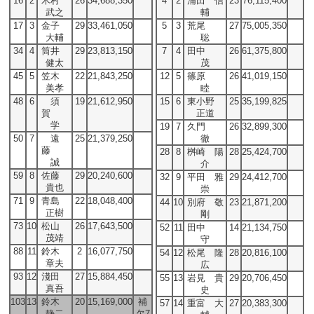
16
2
木村
26
34,688,350
4
2
浦田 信
23
76,115,400
武之
輔
17
3
金子
29
33,461,050
5
3
荒尾
27
75,005,350
大輔
聡
34
4
筒井
29
23,813,150
7
4
田中
26
61,375,800
健太
茂
45
5
笠木
22
21,843,250
12
5
篠原
26
41,019,150
美孝
睦
48
6
須
19
21,612,950
15
6
東小野
25
35,199,825
賀
正道
学
19
7
久門
26
32,899,300
50
7
遠
25
21,379,250
徹
藤
28
8
桝崎 陽
28
25,424,700
誠
介
59
8
佐藤
29
20,240,600
32
9
平田 雅
29
24,412,700
貴也
崇
71
9
青島
22
18,048,400
44
10
別府 敬
23
21,871,200
正樹
剛
73
10
松山
26
17,643,500
52
11
田中
14
21,134,750
茂靖
守
88
11
鈴木
2
16,077,750
54
12
松尾 隆
28
20,816,100
章夫
広
93
12
淺田
27
15,884,450
55
13
岩見 貴
29
20,706,450
真吾
史
103
13
鈴木
20
15,169,000
補
57
14
重富 大
27
20,383,300
静二
欠7