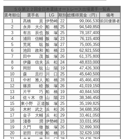
ＳＧ第２２回全日本選抜オートレース出場選手一覧表
選考順位
選手名
LG
期別
総獲得賞金（円）
備考
1
髙橋 貢
伊勢崎
22
99,066,530
前回優勝者
2
永井 大介
船 橋
25
94,549,850
3
有吉 辰也
飯 塚
25
78,187,400
4
浦田 信輔
飯 塚
23
76,115,400
5
荒尾 聡
飯 塚
27
75,005,350
6
池田 政和
船 橋
23
62,921,550
7
田中 茂
飯 塚
26
61,375,800
8
伊藤 信夫
浜 松
24
48,833,000
9
岡部 聡
山 陽
19
47,426,300
10
森 且行
川 口
25
45,640,500
11
中村 雅人
船 橋
28
45,466,400
12
篠原 睦
飯 塚
26
41,019,150
13
片平 巧
船 橋
19
40,844,500
14
佐々木 啓
山 陽
23
38,346,450
15
東小野 正道
飯 塚
25
35,199,825
16
木村 武之
浜 松
26
34,688,350
17
金子 大輔
浜 松
29
33,461,050
18
淺香 潤
伊勢崎
23
33,031,950
19
久門 徹
飯 塚
26
32,899,300
20
岩田 行雄
船 橋
15
32,629,100
21
大木 光
川 口
28
29,425,750