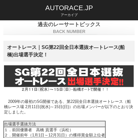
AUTORACE.JP
アーカイブ
過去のレーサートピックス
BACK NUMBER
オートレース｜SG第22回全日本選抜オ―トレース(船
橋)出場選手決定！
2009年の最初のSG開催である、第22回全日本選抜オートレース（船
橋レース場 2月11日(
祝水
)～15日(
日
)）の出場メンバーが以下のとおり決
定しました。
出場選手選抜方法
１．前回優勝者 高橋 貢選手（浜松）
２．開催前年（1月1日～12月31日）の獲得賞金額上位者