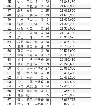
45
笠木 美孝
浜 松
22
21,843,250
46
山田 真弘
船 橋
24
21,688,900
47
若井 友和
川 口
25
21,662,500
48
須賀 学
浜 松
19
21,612,950
49
小林 啓二
山 陽
8
21,424,900
50
遠藤 誠
浜 松
25
21,379,250
51
佐藤 裕二
川 口
24
21,305,050
52
田中 守
飯 塚
14
21,134,750
53
影山 伸
川 口
22
20,982,975
54
松尾 隆広
飯 塚
28
20,816,100
55
岩見 貴史
飯 塚
29
20,706,450
56
藤岡 一樹
山 陽
29
20,504,900
57
重富 大輔
飯 塚
27
20,383,300
58
湯浅 浩
伊勢崎
19
20,380,450
59
佐藤 貴也
浜 松
29
20,240,600
60
金山 周平
伊勢崎
27
20,069,350
61
瀧下 隼平
飯 塚
28
19,491,480
62
阿部 光雄
川 口
6
19,481,200
63
田中 賢
伊勢崎
29
19,459,650
64
仲口 武志
船 橋
24
19,433,700
65
永冨 高志
飯 塚
17
19,386,400
66
齋藤 撤二
川 口
25
19,262,900
67
青木 勝美
伊勢崎
19
18,967,775
68
柿沼 進一
伊勢崎
21
18,829,700