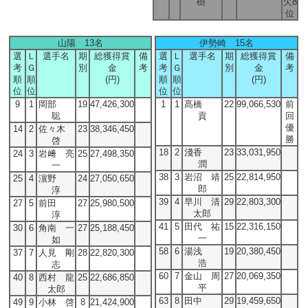
樹
欠8
位
山陽 13名
伊勢崎 15名
選
Ｌ
選手名
期
総獲得賞
備
選
Ｌ
選手名
期
総獲得賞
備
考
Ｇ
別
金
考
考
Ｇ
別
金
考
順
順
(円)
順
順
(円)
位
位
位
位
9
1
岡部
19
47,426,300
1
1
髙橋
22
99,066,530
前
聡
貢
回
優
14
2
佐々木
23
38,346,450
勝
啓
18
2
淺香
23
33,031,950
24
3
岩﨑 亮
25
27,498,350
潤
一
38
3
岩沼 靖
25
22,814,950
25
4
濵野
24
27,050,650
郎
淳
39
4
早川 清
29
22,803,300
27
5
前田
27
25,980,500
太郎
淳
41
5
田代 祐
15
22,316,150
30
6
角南 一
27
25,188,450
一
如
58
6
湯浅
19
20,380,450
37
7
人見 剛
28
22,820,300
浩
志
60
7
金山 周
27
20,069,350
40
8
西村 龍
25
22,686,850
平
太郎
63
8
田中
29
19,459,650
49
9
小林 啓
8
21,424,900