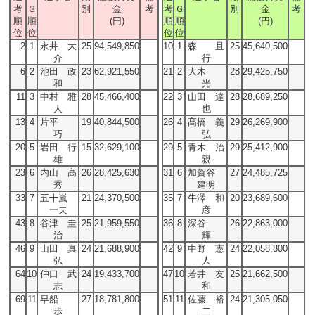
考
Ｇ
別
金
考
考
Ｇ
別
金
考
順
順
(円)
順
順
(円)
位
位
位
位
2
1
永井 大
25
94,549,850
10
1
森 且
25
45,640,500
介
行
6
2
池田 政
23
62,921,550
21
2
大木
28
29,425,750
和
光
11
3
中村 雅
28
45,466,400
22
3
山田 達
28
28,689,250
人
也
13
4
片平
19
40,844,500
26
4
髙橋 義
29
26,269,900
巧
弘
20
5
岩田 行
15
32,629,100
29
5
青木 治
29
25,412,900
雄
親
23
6
内山 高
26
28,425,630
31
6
加賀谷
27
24,485,725
秀
建明
33
7
五十嵐
21
24,370,500
35
7
牛澤 和
20
23,689,600
一夫
彦
43
8
谷津 圭
25
21,959,550
36
8
深谷
26
22,863,000
治
輝
46
9
山田 真
24
21,688,900
42
9
中野 憲
24
22,058,800
弘
人
64
10
仲口 武
24
19,433,700
47
10
若井 友
25
21,662,500
志
和
69
11
早船
27
18,781,800
51
11
佐藤 裕
24
21,305,050
歩
二