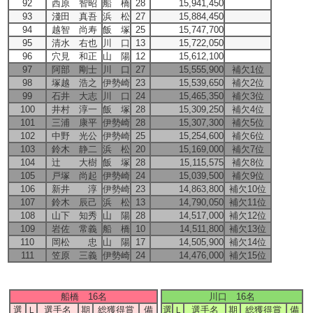
92
西原 智昭
船 橋
28
15,941,450
93
淺田 真吾
浜 松
27
15,884,450
94
越智 尚寿
飯 塚
25
15,747,700
95
清水 右也
川 口
13
15,722,050
96
穴見 和正
山 陽
12
15,612,100
97
阿部 剛士
川 口
27
15,555,900
補欠1位
98
塚越 浩之
伊勢崎
23
15,539,650
補欠2位
99
石井 大志
川 口
24
15,465,350
補欠3位
100
井村 淳一
飯 塚
28
15,309,250
補欠4位
101
三浦 康平
伊勢崎
28
15,307,300
補欠5位
102
中野 光公
伊勢崎
25
15,254,600
補欠6位
103
鈴木 静二
浜 松
20
15,169,000
補欠7位
104
辻 大樹
飯 塚
28
15,115,575
補欠8位
105
戸塚 尚起
伊勢崎
24
15,039,500
補欠9位
106
新井 淳
伊勢崎
23
14,863,800
補欠10位
107
鈴木 辰己
浜 松
13
14,790,050
補欠11位
108
山下 知秀
山 陽
28
14,517,000
補欠12位
109
岩佐 常義
船 橋
10
14,511,800
補欠13位
110
岡松 忠
山 陽
17
14,505,900
補欠14位
111
笠原 三義
伊勢崎
24
14,476,000
補欠15位
船橋 16名
川口 16名
選
Ｌ
選手名
期
総獲得賞
備
選
Ｌ
選手名
期
総獲得賞
備