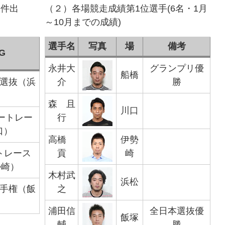
条件出
（２）各場競走成績第1位選手(6名・1月
～10月までの成績)
選手名
写真
場
備考
G
永井大
グランプリ優
船橋
本選抜（浜
介
勝
森 且
川口
オートレー
行
口）
高橋
伊勢
トレース
貢
崎
勢崎）
木村武
浜松
選手権（飯
之
浦田信
全日本選抜優
飯塚
輔
勝