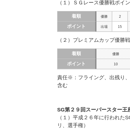
（１）ＳＧレース優勝戦ポイ
着順
優勝
2
ポイント
出場
15
（２）プレミアムカップ優勝
着順
優勝
ポイント
10
責任※：フライング、出残り
含む
SG第２９回スーパースター王
（１）平成２６年に行われたS
リ、選手権）