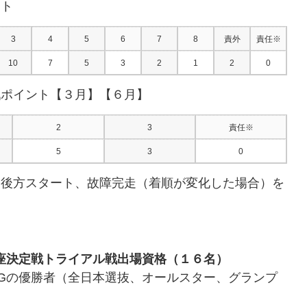
ント
3
4
5
6
7
8
責外
責任※
10
7
5
3
2
1
2
0
戦ポイント【３月】【６月】
2
3
責任※
5
3
0
、後方スタート、故障完走（着順が変化した場合）を
座決定戦トライアル戦出場資格（１６名）
Gの優勝者（全日本選抜、オールスター、グランプ