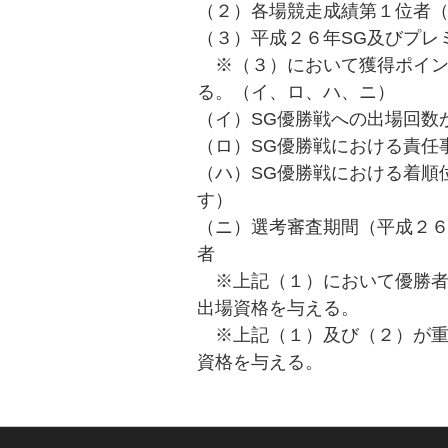
（２）各場競走成績第１位者
（３）平成２６年SG及びプレ
※（３）において獲得ポイン
る。（イ、ロ、ハ、ニ）
（イ）SG優勝戦への出場回数
（ロ）SG優勝戦における責任
（ハ）SG優勝戦における着順
す）
（ニ）選考審査期間（平成２
者
※上記（１）において優勝者
出場資格を与える。
※上記（１）及び（２）が重
資格を与える。