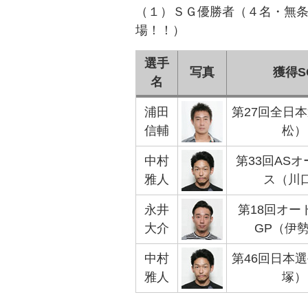
（１）ＳＧ優勝者（４名・無
場！！）
選手
写真
獲得S
名
浦田
第27回全日
信輔
松）
中村
第33回AS
雅人
ス（川
永井
第18回オー
大介
GP（伊
中村
第46回日本
雅人
塚）