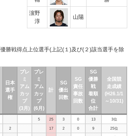
濵野
山陽
淳
勝戦得点上位選手(上記(１)及び(２)該当選手を除
プレ
プレ
SG
ミ
ミ
SG
優勝
全国競
ラ
日本
SG
アム
アム
責任
戦
走成績
選手
計
優出
カッ
カッ
事故
着順
(H26.1/1
リ
権
回数
プ
プ
回数
位
～10/31)
(3月)
(6月)
合計
5
25
3
0
13
3位
2
17
2
0
9
25位