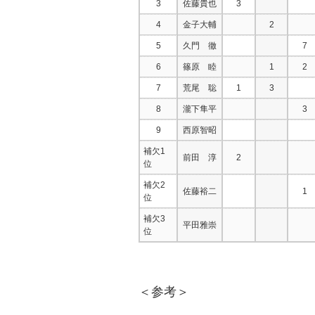
3
佐藤貴也
3
4
金子大輔
2
5
久門 徹
7
6
篠原 睦
1
2
7
荒尾 聡
1
3
8
瀧下隼平
3
9
西原智昭
補欠1
前田 淳
2
位
補欠2
佐藤裕二
1
位
補欠3
平田雅崇
位
＜参考＞