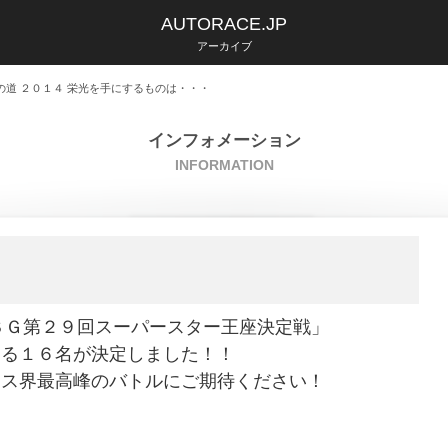
AUTORACE.JP
アーカイブ
の道 ２０１４ 栄光を手にするものは・・・
インフォメーション
INFORMATION
「ＳＧ第２９回スーパースター王座決定戦」
する１６名が決定しました！！
ース界最高峰のバトルにご期待ください！