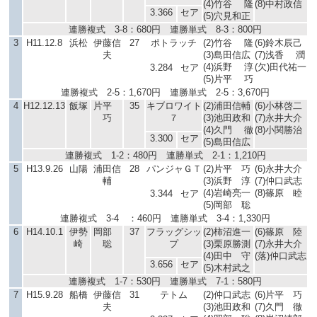
(4)竹谷 隆
(8)中村政信
3.366
セア
(5)穴見和正
連勝複式 3-8：680円 連勝単式 8-3：800円
3
H11.12.8
浜松
伊藤信
27
ポトラッチ
(2)竹谷 隆
(6)鈴木辰己
夫
(3)島田信広
(7)浅香 潤
(4)浜野 淳
(欠)田代祐一
3.284
セア
(5)片平 巧
連勝複式 2-5：1,670円 連勝単式 2-5：3,670円
4
H12.12.13
飯塚
片平
35
キブロワイト
(2)浦田信輔
(6)小林啓二
巧
７
(3)池田政和
(7)永井大介
(4)久門 徹
(8)小関勝治
3.300
セア
(5)島田信広
連勝複式 1-2：480円 連勝単式 2-1：1,210円
5
H13.9.26
山陽
浦田信
28
パンジャＧＴ
(2)片平 巧
(6)永井大介
輔
(3)浜野 淳
(7)仲口武志
(4)岩崎亮一
(8)篠原 睦
3.344
セア
(5)岡部 聡
連勝複式 3-4 ：460円 連勝単式 3-4：1,330円
6
H14.10.1
伊勢
岡部
37
フラッグシッ
(2)柿沼進一
(6)篠原 陸
崎
聡
プ
(3)栗原勝測
(7)永井大介
(4)田中 守
(落)仲口武志
3.656
セア
(5)木村武之
連勝複式 1-7：530円 連勝単式 7-1：580円
7
H15.9.28
船橋
伊藤信
31
テトム
(2)仲口武志
(6)片平 巧
夫
(3)池田政和
(7)久門 徹