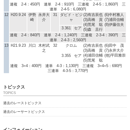
連複 2-4：450円 連単 2-4：910円 三連複 2-4-5：1,860円 三
連単 2-4-5：6,080円
12
H20.9.24
伊勢
永井大
31
ダビド・ビジ
(2)有吉辰也
(6)中村雅人
崎
介
ャ
(3)高橋 貢
(7)浦田信輔
(4)荒尾 聡
(8)伊藤信夫
3.361
セア
(5)森 且行
連複 2-4：840円 連単 2-4：1,240円 三連複 2-3-4：390円 三
連単 2-4-3：2,560円
13
H21.9.23
川口
木村武
32
クロム
(2)有吉辰也
(6)田中 茂
之
(3)高橋 貢
(7)永井大介
(4)浦田信輔
(他)平田雅崇
3.355
セア
(5)荒尾 聡
連複 3=4：400円 連単 4-3：1,130円 三連複 3=4=5：690円
三連単 4-3-5：3,770円
トピックス
TOPICS
過去のレーストピックス
過去のレーサートピックス
インフォメーション