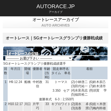
AUTORACE.JP
アーカイブ
オートレースアーカイブ
AUTO ARCHIVES
オートレース｜SGオートレースグランプリ優勝戦成績
SGオートレースグランプリ優勝戦成績選手
回
年月日
開催
優勝者
年齢
競走車呼名
着順
数
場
(当
タイム 車名
時)
1
H9.12.24
船橋
中村政
31
トーマス
(2)小林啓二
(6)鈴木辰己
信
(3)田代祐一
(7)鈴木清市
(4)永富高志
(8)須賀 学
3.350
セア
(5)福田裕二
連勝単式 6-3：2,550円
2
H10.12.17
川口
片平
33
キブロワイト
(2)清水 卓
(6)佐々木啓
巧
１
(3)浅香 潤
(7)梅内幹雄