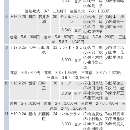
(4)岡部 聡
(8)岩沼靖郎
3.337
セア
(5)須賀 学
連勝複式 3-7：1,310円 連勝単式 7-3：1,850円
8
H16.9.26
川口
若井友
30
モエルトウコ
(2)高橋 貢
(6)鈴木 清
和
ン
(3)岡部 聡
(7)岩崎亮一
(4)久門 徹
(8)伊藤正司
3.546
セア
(5)松尾啓史
連複 5-8：300円 連単 5-8：870円 三連複 5-7-8：280円 三連
単 5-8-7：1,940円
9
H17.9.25
浜松
山田真
33
ポッポ・ＳＬ
(2)久門 徹
(6)谷津圭治
弘
(3)岡部 聡
(7)田中 茂
(4)佐々木啓
(8)松尾啓史
3.390
セア
(5)東小野正
道
連複 3-6：620円 連単 3-6：1,650円 三連複 3-6-7：2,320円
三連単 3-6-7：13,160円
10
H18.9.24
飯塚
田中
30
Ｓ・アーロン
(2)山田真弘
(6)松尾啓史
茂
(3)浦田信輔
(7)久門 徹
(4)永井大介
(8)東小野正
3.349
セア
(5)重富大輔
道
連複 2-7：810円 連単 2-7：1,030円 三連複 2-7-8：790円 三
連単 2-7-8：2,620円
11
H19.9.24
船橋
武藤博
24
バルデラマ
(2)有吉辰也
(6)牧野貴博
臣
(3)中村雅人
(7)平田雅崇
(4)金子大輔
(8)岩見貴史
3.333
セア
(5)池田政和