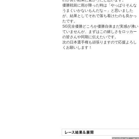
のが良い結果に繋がったと思います。
優勝戦前に雨が降った時は「やっぱりそんな
うまくいかないもんだな～」と思いました
が、結果としてそれで落ち着けたのも良かっ
たです。
SG完全優勝どころか優勝自体まだ実感が沸い
ていませんが、まずはこの嬉しさをロッカー
の皆さんや同期に伝えたいです。
次の日本選手権も頑張りますので応援よろし
くお願いします！