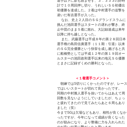
選手以下に影も踏ませず、３．３３３の好時
計で１０周回押し切り、うれしいＳＧ初優出
初優勝を達成した。２着は中村選手の追撃を
凌いだ有吉選手が入った。
なお、史上２人目のＳＧグランドスラムに
挑んだ池田選手はスタートの遅れが響き、終
止中団のまま５着に敗れ、大記録達成は来年
以降に持ち越しとなった。
また、武藤選手は平成８年の第２８回日本
選手権の島田信廣選手（１１期：引退）以来
のＳＧ完全優勝という快挙を成し遂げると共
に船橋勢としては平成１２年の第１９回オー
ルスターの池田政和選手以来の地元ＳＧ優勝
とまさに記録ずくめの勝利となった。
＜１着選手コメント＞
朝練ではS切りにくかったのですが、レー
ではいいスタートが切れて良かったです。
同期の中村雅人選手を抜いてからはあえて周
回数を見ないようにしていましたが、ちょっ
と疲れてきたので見てみたらあと６周もあり
ました（笑）
今までSGは欠場などもあり、相性が良くなか
ったですが、今年になって成績が良くなった
のが励みになり、より整備に力を入れられた