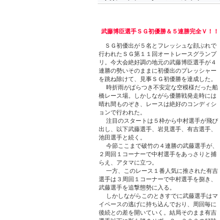
武藤博臣選手ＳＧ初優勝＆５連勝完全Ｖ！！
ＳＧ初優出が５名とフレッシュな顔ぶれで
行われたＳＧ第１１回オートレースグランプ
リ。今大会絶好調の地元の武藤博臣選手が４
連勝の勢いそのままに初優出のプレッシャー
を跳ね除けて、見事ＳＧ初優勝を達成した。
時折雨がぱらつき不安定な空模様だった船
橋レース場。しかしながら優勝戦発走時には
晴れ間ものぞき、レースは絶好のコンディシ
ョンで行われた。
注目のスタートは５枠から中村選手が飛び
出し、以下武藤選手、岩見選手、有吉選手、
池田選手と続く。
今節ここまで破竹の４連勝の武藤選手が、
２周回１コーナーで中村選手をあっさりと捕
らえ、アタマに立つ。
一方、このレース１番人気に推された有吉
選手は３周回１コーナーで中村選手を捌き、
武藤選手を追撃態勢に入る。
しかしながらこのときすでに武藤選手はマ
イペースの逃げに持ち込んでおり、周回毎に
後続との差を開いていく。結局そのまま有吉